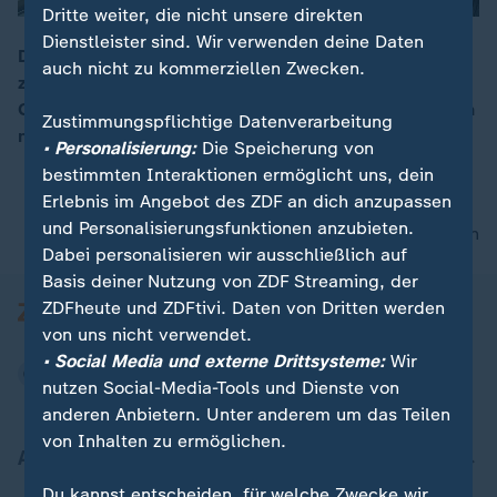
Dritte weiter, die nicht unsere direkten
Dienstleister sind. Wir verwenden deine Daten
Die Puppentheatersammlung in Dresden umfasst etwa
auch nicht zu kommerziellen Zwecken.
zwölftausend Objekte. 20 Jahre lang in der
00:15
Garnisonskirche im Depot verwahrt, haben sie jetzt ein
Zustimmungspflichtige Datenverarbeitung
neues Zuhause gefunden.
• Personalisierung:
Die Speicherung von
bestimmten Interaktionen ermöglicht uns, dein
Erlebnis im Angebot des ZDF an dich anzupassen
und Personalisierungsfunktionen anzubieten.
nach oben
Dabei personalisieren wir ausschließlich auf
Basis deiner Nutzung von ZDF Streaming, der
ZDFheute und ZDFtivi. Daten von Dritten werden
von uns nicht verwendet.
• Social Media und externe Drittsysteme:
Wir
nutzen Social-Media-Tools und Dienste von
anderen Anbietern. Unter anderem um das Teilen
von Inhalten zu ermöglichen.
Aktuell bei ZDFheute
Du kannst entscheiden, für welche Zwecke wir