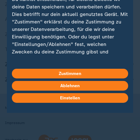
Zuletzt veröffentlicht
deine Daten speichern und verarbeiten dürfen.
Dies betrifft nur dein aktuell genutztes Gerät. Mit
Aktuelle Sendungs-Videos
"Zustimmen" erklärst du deine Zustimmung zu
unserer Datenverarbeitung, für die wir deine
ZDFheute Stories
Einwilligung benötigen. Oder du legst unter
"Einstellungen/Ablehnen" fest, welchen
Themen im Überblick
Zwecken du deine Zustimmung gibst und
welchen nicht. Deine Datenschutzeinstellungen
ZDFheute Update
kannst du jederzeit mit Wirkung für die Zukunft
Zustimmen
in deinen Einstellungen widerrufen oder ändern.
ZDFheute Apps
Ablehnen
Hier findest du das Impressum.
Weitere Informationen findest du in unserer
Einstellen
Datenschutzerklärung.
Nutzungsbedingungen
Datenschutz
Datenschutzeinstellungen
Impressum