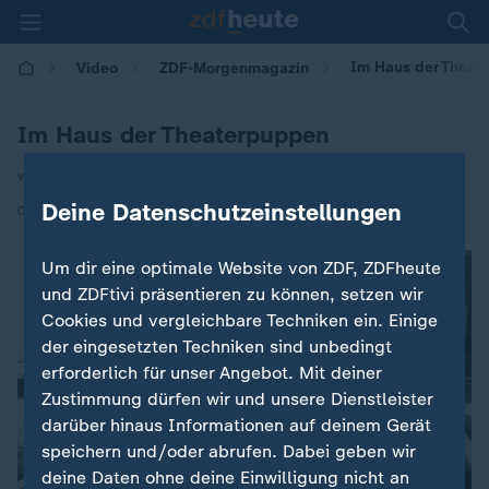
Im Haus der Theat
Video
ZDF-Morgenmagazin
Im Haus der Theaterpuppen
von Anna-Rebekka Helmy
Deine Datenschutzeinstellungen
|
03.09.2024 | 05:30
Um dir eine optimale Website von ZDF, ZDFheute
und ZDFtivi präsentieren zu können, setzen wir
Cookies und vergleichbare Techniken ein. Einige
der eingesetzten Techniken sind unbedingt
erforderlich für unser Angebot. Mit deiner
Zustimmung dürfen wir und unsere Dienstleister
darüber hinaus Informationen auf deinem Gerät
speichern und/oder abrufen. Dabei geben wir
deine Daten ohne deine Einwilligung nicht an