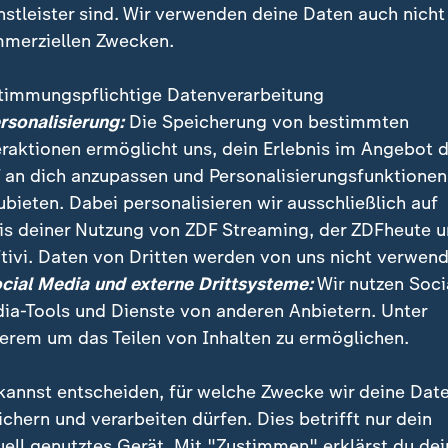
nstleister sind. Wir verwenden deine Daten auch nicht
merziellen Zwecken.
timmungspflichtige Datenverarbeitung
ersonalisierung:
Die Speicherung von bestimmten
eraktionen ermöglicht uns, dein Erlebnis im Angebot 
 an dich anzupassen und Personalisierungsfunktionen
ubieten. Dabei personalisieren wir ausschließlich auf
is deiner Nutzung von ZDF Streaming, der ZDFheute 
te frischen Wind in sein Kabinett bringen", so ZDF-R
tivi. Daten von Dritten werden von uns nicht verwend
werde "neue Funktionen" für die ausgetauschten Kabin
ocial Media und externe Drittsysteme:
Wir nutzen Soci
ia-Tools und Dienste von anderen Anbietern. Unter
erem um das Teilen von Inhalten zu ermöglichen.
kannst entscheiden, für welche Zwecke wir deine Dat
ichern und verarbeiten dürfen. Dies betrifft nur dein
uell genutztes Gerät. Mit "Zustimmen" erklärst du dei