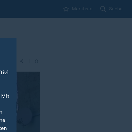
Merkliste
Suche
|
tivi
 Mit
n
ine
ten