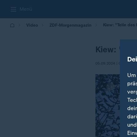
Menü
Kiew: "Teile des
Video
ZDF-Morgenmagazin
Kiew: "Tei
De
05.09.2024 | 05:30
Um 
prä
ver
Tec
dei
dar
und
Ein