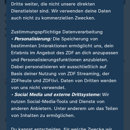
Dritte weiter, die nicht unsere direkten
Dienstleister sind. Wir verwenden deine Daten
DHB-Teammanagerin Anja Althaus sieht dem WM-
auch nicht zu kommerziellen Zwecken.
Viertelfinale gegen Brasilien positiv entgegen: "Wir
00:15
sind guter Zuversicht, dass wir heute gut
Zustimmungspflichtige Datenverarbeitung
herauskommen – aber es wird nicht einfach."
• Personalisierung:
Die Speicherung von
bestimmten Interaktionen ermöglicht uns, dein
Erlebnis im Angebot des ZDF an dich anzupassen
und Personalisierungsfunktionen anzubieten.
nach oben
Dabei personalisieren wir ausschließlich auf
Basis deiner Nutzung von ZDF Streaming, der
ZDFheute und ZDFtivi. Daten von Dritten werden
von uns nicht verwendet.
• Social Media und externe Drittsysteme:
Wir
nutzen Social-Media-Tools und Dienste von
anderen Anbietern. Unter anderem um das Teilen
von Inhalten zu ermöglichen.
Aktuell bei ZDFheute
Du kannst entscheiden, für welche Zwecke wir