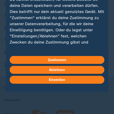
Zuletzt veröffentlicht
deine Daten speichern und verarbeiten dürfen.
Dies betrifft nur dein aktuell genutztes Gerät. Mit
Aktuelle Sendungs-Videos
"Zustimmen" erklärst du deine Zustimmung zu
unserer Datenverarbeitung, für die wir deine
ZDFheute Stories
Einwilligung benötigen. Oder du legst unter
"Einstellungen/Ablehnen" fest, welchen
Themen im Überblick
Zwecken du deine Zustimmung gibst und
welchen nicht. Deine Datenschutzeinstellungen
ZDFheute Update
kannst du jederzeit mit Wirkung für die Zukunft
Zustimmen
in deinen Einstellungen widerrufen oder ändern.
ZDFheute Apps
Ablehnen
Hier findest du das Impressum.
Weitere Informationen findest du in unserer
Einstellen
Datenschutzerklärung.
Nutzungsbedingungen
Datenschutz
Datenschutzeinstellungen
Impressum