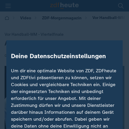
Vor Handball-WM - V
Video
ZDF-Morgenmagazin
Vor Handball-WM - Viertelfinale
Althaus: "Immer voller Fokus"
:
Deine Datenschutzeinstellungen
|
09.12.2025 | 05:30
Um dir eine optimale Website von ZDF, ZDFheute
und ZDFtivi präsentieren zu können, setzen wir
Cookies und vergleichbare Techniken ein. Einige
der eingesetzten Techniken sind unbedingt
erforderlich für unser Angebot. Mit deiner
Zustimmung dürfen wir und unsere Dienstleister
darüber hinaus Informationen auf deinem Gerät
speichern und/oder abrufen. Dabei geben wir
deine Daten ohne deine Einwilligung nicht an