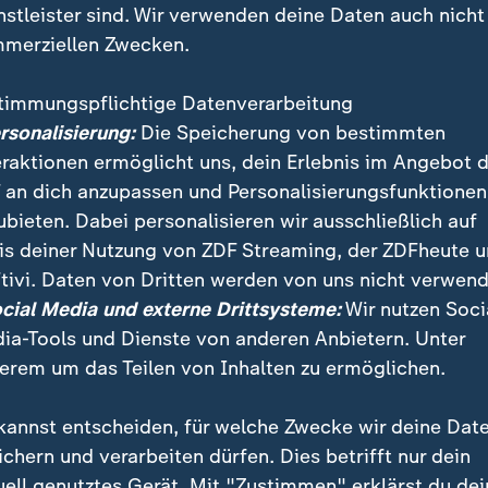
nstleister sind. Wir verwenden deine Daten auch nicht
merziellen Zwecken.
timmungspflichtige Datenverarbeitung
ersonalisierung:
Die Speicherung von bestimmten
eraktionen ermöglicht uns, dein Erlebnis im Angebot 
 an dich anzupassen und Personalisierungsfunktionen
ubieten. Dabei personalisieren wir ausschließlich auf
is deiner Nutzung von ZDF Streaming, der ZDFheute 
ZDF-Korrespondentin in Washington und Phoebe Gaa,
tivi. Daten von Dritten werden von uns nicht verwend
 im Iran berichten über die erneuten Auseinanderse
ocial Media und externe Drittsysteme:
Wir nutzen Soci
olitische Dimension der WM.
ia-Tools und Dienste von anderen Anbietern. Unter
erem um das Teilen von Inhalten zu ermöglichen.
kannst entscheiden, für welche Zwecke wir deine Dat
ichern und verarbeiten dürfen. Dies betrifft nur dein
uell genutztes Gerät. Mit "Zustimmen" erklärst du dei