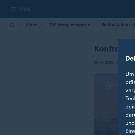
Menü
Konfrontation i
Video
ZDF-Morgenmagazin
Konfrontat
De
08.06.2026 | 05:30
Um 
prä
ver
Tec
dei
dar
und
Ein