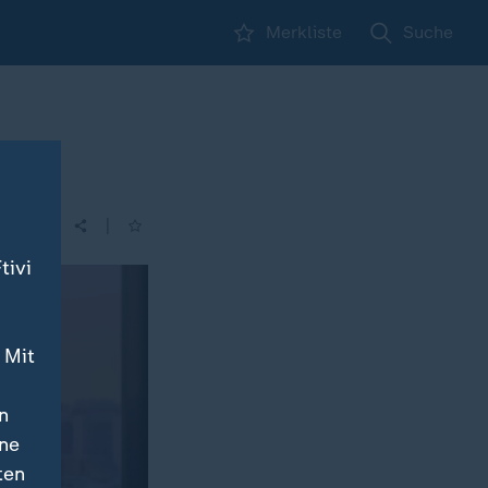
Merkliste
Suche
|
tivi
 Mit
n
ine
ten