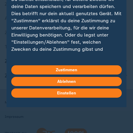
Zuletzt veröffentlicht
deine Daten speichern und verarbeiten dürfen.
Dies betrifft nur dein aktuell genutztes Gerät. Mit
Aktuelle Sendungs-Videos
"Zustimmen" erklärst du deine Zustimmung zu
unserer Datenverarbeitung, für die wir deine
ZDFheute Stories
Einwilligung benötigen. Oder du legst unter
"Einstellungen/Ablehnen" fest, welchen
Themen im Überblick
Zwecken du deine Zustimmung gibst und
welchen nicht. Deine Datenschutzeinstellungen
ZDFheute Update
kannst du jederzeit mit Wirkung für die Zukunft
Zustimmen
in deinen Einstellungen widerrufen oder ändern.
ZDFheute Apps
Ablehnen
Hier findest du das Impressum.
Weitere Informationen findest du in unserer
Einstellen
Datenschutzerklärung.
Nutzungsbedingungen
Datenschutz
Datenschutzeinstellungen
Impressum