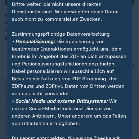
Dritte weiter, die nicht unsere direkten
Dienstleister sind. Wir verwenden deine Daten
Die französische Fußballnationalmannschaft hat sich
auch nicht zu kommerziellen Zwecken.
für die WM im kommenden Jahr qualifiziert. Der
Weltmeister von 2018 feiert gegen die Ukraine einen
Zustimmungspflichtige Datenverarbeitung
emotionalen 4:0-Sieg.
• Personalisierung:
Die Speicherung von
bestimmten Interaktionen ermöglicht uns, dein
Erlebnis im Angebot des ZDF an dich anzupassen
und Personalisierungsfunktionen anzubieten.
nach oben
Dabei personalisieren wir ausschließlich auf
Basis deiner Nutzung von ZDF Streaming, der
ZDFheute und ZDFtivi. Daten von Dritten werden
von uns nicht verwendet.
• Social Media und externe Drittsysteme:
Wir
nutzen Social-Media-Tools und Dienste von
anderen Anbietern. Unter anderem um das Teilen
von Inhalten zu ermöglichen.
Aktuell bei ZDFheute
Du kannst entscheiden, für welche Zwecke wir