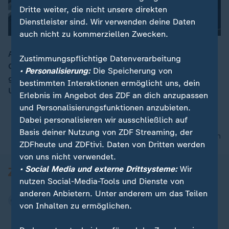
Dritte weiter, die nicht unsere direkten
Dienstleister sind. Wir verwenden deine Daten
auch nicht zu kommerziellen Zwecken.
Anders als in den USA ist die Fußball-Euphorie im Co-
Zustimmungspflichtige Datenverarbeitung
Gastgeberland Mexiko groß. In Mexiko-Stadt hat so
00:20
• Personalisierung:
Die Speicherung von
gut wie jedes Viertel einen eigenen Fußball-Platz.
bestimmten Interaktionen ermöglicht uns, dein
Unterwegs mit mexikanischen Fußball-Fans.
Erlebnis im Angebot des ZDF an dich anzupassen
und Personalisierungsfunktionen anzubieten.
Dabei personalisieren wir ausschließlich auf
Basis deiner Nutzung von ZDF Streaming, der
nach oben
ZDFheute und ZDFtivi. Daten von Dritten werden
von uns nicht verwendet.
• Social Media und externe Drittsysteme:
Wir
nutzen Social-Media-Tools und Dienste von
anderen Anbietern. Unter anderem um das Teilen
von Inhalten zu ermöglichen.