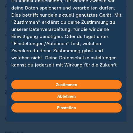
Du kannst entscheiden, für welche Zwecke wir
Aktuell bei ZDFheute
deine Daten speichern und verarbeiten dürfen.
Dies betrifft nur dein aktuell genutztes Gerät. Mit
Zuletzt veröffentlicht
"Zustimmen" erklärst du deine Zustimmung zu
unserer Datenverarbeitung, für die wir deine
Aktuelle Sendungs-Videos
Einwilligung benötigen. Oder du legst unter
"Einstellungen/Ablehnen" fest, welchen
ZDFheute Stories
Zwecken du deine Zustimmung gibst und
welchen nicht. Deine Datenschutzeinstellungen
Themen im Überblick
kannst du jederzeit mit Wirkung für die Zukunft
in deinen Einstellungen widerrufen oder ändern.
ZDFheute Update
Zustimmen
Hier findest du das Impressum.
ZDFheute Apps
Weitere Informationen findest du in unserer
Ablehnen
Datenschutzerklärung.
Einstellen
Nutzungsbedingungen
Datenschutz
Datenschutzeinstellungen