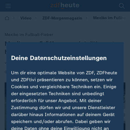
Mexiko im Fußball-
Video
ZDF-Morgenmagazin
Mexiko im Fußball-Fieber
Mexiko vor Eröffnungsspiel: "Kommt
:
hierher und fühlt die Magie"
Deine Datenschutzeinstellungen
von Christian Semm
|
09.06.2026 | 05:30
Um dir eine optimale Website von ZDF, ZDFheute
und ZDFtivi präsentieren zu können, setzen wir
Cookies und vergleichbare Techniken ein. Einige
der eingesetzten Techniken sind unbedingt
erforderlich für unser Angebot. Mit deiner
Zustimmung dürfen wir und unsere Dienstleister
darüber hinaus Informationen auf deinem Gerät
speichern und/oder abrufen. Dabei geben wir
deine Daten ohne deine Einwilligung nicht an