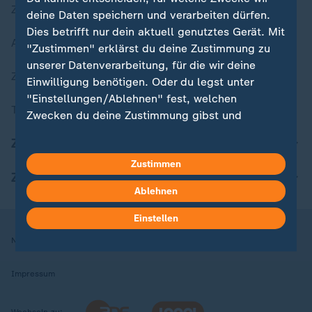
Zuletzt veröffentlicht
deine Daten speichern und verarbeiten dürfen.
Dies betrifft nur dein aktuell genutztes Gerät. Mit
Aktuelle Sendungs-Videos
"Zustimmen" erklärst du deine Zustimmung zu
unserer Datenverarbeitung, für die wir deine
ZDFheute Stories
Einwilligung benötigen. Oder du legst unter
"Einstellungen/Ablehnen" fest, welchen
Themen im Überblick
Zwecken du deine Zustimmung gibst und
welchen nicht. Deine Datenschutzeinstellungen
ZDFheute Update
kannst du jederzeit mit Wirkung für die Zukunft
Zustimmen
in deinen Einstellungen widerrufen oder ändern.
ZDFheute Apps
Ablehnen
Hier findest du das Impressum.
Weitere Informationen findest du in unserer
Einstellen
Datenschutzerklärung.
Nutzungsbedingungen
Datenschutz
Datenschutzeinstellungen
Impressum