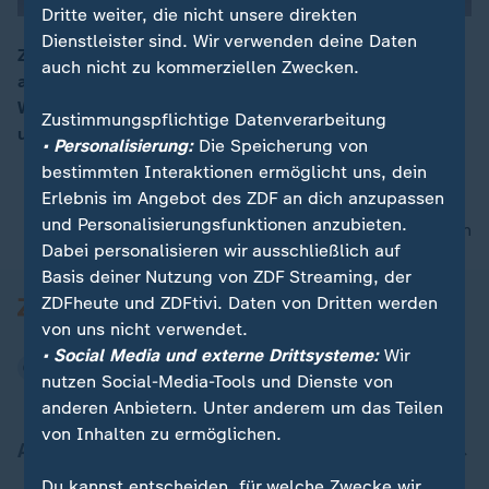
Dritte weiter, die nicht unsere direkten
Dienstleister sind. Wir verwenden deine Daten
ZDF-Reporter Florian Zschiedrich berichtet über
auch nicht zu kommerziellen Zwecken.
aktuelle News aus dem deutschen WM-Quartier in
00:16
Winston-Salem. Heute standen Nationalspieler Raum
Zustimmungspflichtige Datenverarbeitung
und Ouédraogo den Reportern Rede und Antwort.
• Personalisierung:
Die Speicherung von
bestimmten Interaktionen ermöglicht uns, dein
Erlebnis im Angebot des ZDF an dich anzupassen
und Personalisierungsfunktionen anzubieten.
nach oben
Dabei personalisieren wir ausschließlich auf
Basis deiner Nutzung von ZDF Streaming, der
ZDFheute und ZDFtivi. Daten von Dritten werden
von uns nicht verwendet.
• Social Media und externe Drittsysteme:
Wir
nutzen Social-Media-Tools und Dienste von
anderen Anbietern. Unter anderem um das Teilen
von Inhalten zu ermöglichen.
Aktuell bei ZDFheute
Du kannst entscheiden, für welche Zwecke wir