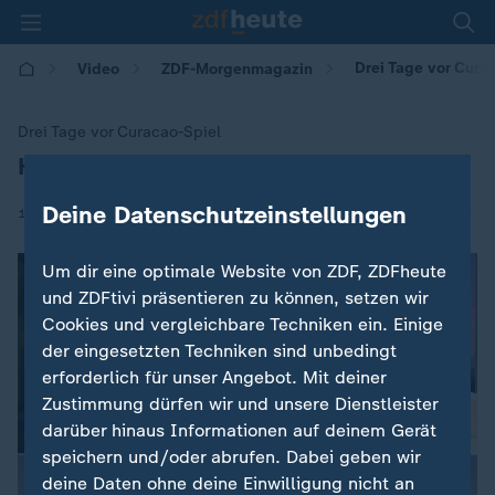
Drei Tage vor Cura
Video
ZDF-Morgenmagazin
Drei Tage vor Curacao-Spiel
Harmonie pur im DFB-Quartier
:
Deine Datenschutzeinstellungen
|
11.06.2026 | 05:30
Um dir eine optimale Website von ZDF, ZDFheute
und ZDFtivi präsentieren zu können, setzen wir
Cookies und vergleichbare Techniken ein. Einige
der eingesetzten Techniken sind unbedingt
erforderlich für unser Angebot. Mit deiner
Zustimmung dürfen wir und unsere Dienstleister
darüber hinaus Informationen auf deinem Gerät
speichern und/oder abrufen. Dabei geben wir
deine Daten ohne deine Einwilligung nicht an