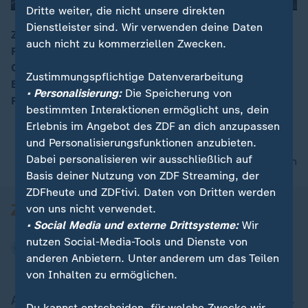
Dritte weiter, die nicht unsere direkten
Dienstleister sind. Wir verwenden deine Daten
ZDF-Filmexperte Peter Twiehaus empfiehlt das
auch nicht zu kommerziellen Zwecken.
Regiedebüt von Zoë Kravitz "Blink Twice" mit
00:17
Channing Tatum und die französische
Zustimmungspflichtige Datenverarbeitung
Beziehungskomödie "Adieu Chérie - Trennung auf
• Personalisierung:
Die Speicherung von
Französisch".
bestimmten Interaktionen ermöglicht uns, dein
Erlebnis im Angebot des ZDF an dich anzupassen
und Personalisierungsfunktionen anzubieten.
Dabei personalisieren wir ausschließlich auf
nach oben
Basis deiner Nutzung von ZDF Streaming, der
ZDFheute und ZDFtivi. Daten von Dritten werden
von uns nicht verwendet.
• Social Media und externe Drittsysteme:
Wir
nutzen Social-Media-Tools und Dienste von
anderen Anbietern. Unter anderem um das Teilen
von Inhalten zu ermöglichen.
Aktuell bei ZDFheute
Du kannst entscheiden, für welche Zwecke wir