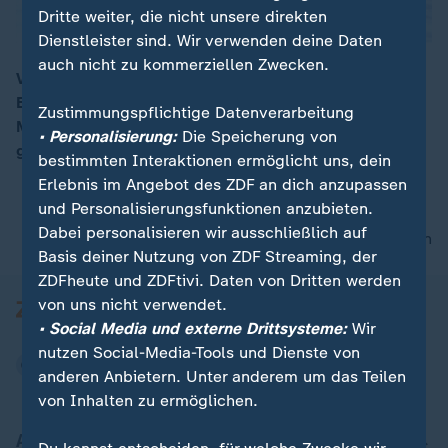
Dritte weiter, die nicht unsere direkten
Dienstleister sind. Wir verwenden deine Daten
auch nicht zu kommerziellen Zwecken.
Vor acht Jahren gab es die letzte deutsche
Eiskunstlaufmedaille. Als Aljona Savchenko und Bruno
00:15
Zustimmungspflichtige Datenverarbeitung
Massot 2018 in Pyeongchang mit einer Traumkür Gold
• Personalisierung:
Die Speicherung von
gewannen. Eine wahre Sternstunde im Paarlauf.
bestimmten Interaktionen ermöglicht uns, dein
Erlebnis im Angebot des ZDF an dich anzupassen
und Personalisierungsfunktionen anzubieten.
Dabei personalisieren wir ausschließlich auf
nach oben
Basis deiner Nutzung von ZDF Streaming, der
ZDFheute und ZDFtivi. Daten von Dritten werden
von uns nicht verwendet.
• Social Media und externe Drittsysteme:
Wir
nutzen Social-Media-Tools und Dienste von
anderen Anbietern. Unter anderem um das Teilen
von Inhalten zu ermöglichen.
Aktuell bei ZDFheute