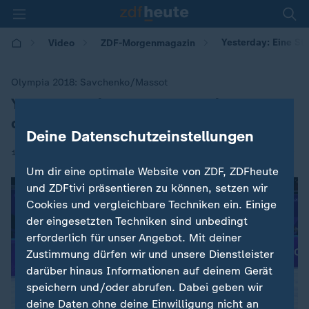
Yesterday: Eine St
Video
ZDF-Morgenmagazin
Olympia 2018: Savchenko/Massot
Yesterday: Eine Sternstunde im
:
deutschen Paarlauf
Deine Datenschutzeinstellungen
|
16.02.2026 | 05:30
Um dir eine optimale Website von ZDF, ZDFheute
und ZDFtivi präsentieren zu können, setzen wir
Cookies und vergleichbare Techniken ein. Einige
der eingesetzten Techniken sind unbedingt
erforderlich für unser Angebot. Mit deiner
Zustimmung dürfen wir und unsere Dienstleister
darüber hinaus Informationen auf deinem Gerät
speichern und/oder abrufen. Dabei geben wir
deine Daten ohne deine Einwilligung nicht an