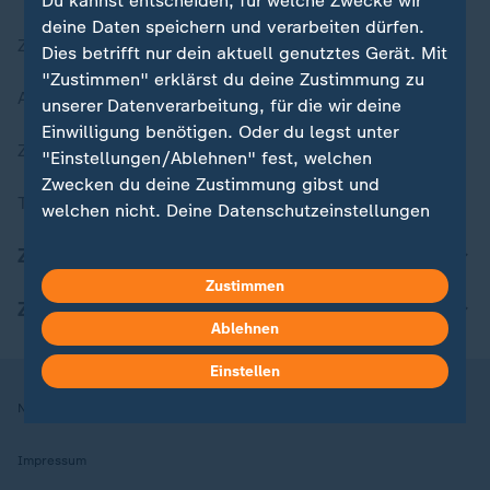
Du kannst entscheiden, für welche Zwecke wir
deine Daten speichern und verarbeiten dürfen.
Zuletzt veröffentlicht
Dies betrifft nur dein aktuell genutztes Gerät. Mit
"Zustimmen" erklärst du deine Zustimmung zu
Aktuelle Sendungs-Videos
unserer Datenverarbeitung, für die wir deine
Einwilligung benötigen. Oder du legst unter
ZDFheute Stories
"Einstellungen/Ablehnen" fest, welchen
Zwecken du deine Zustimmung gibst und
Themen im Überblick
welchen nicht. Deine Datenschutzeinstellungen
kannst du jederzeit mit Wirkung für die Zukunft
ZDFheute Update
in deinen Einstellungen widerrufen oder ändern.
Zustimmen
ZDFheute Apps
Hier findest du das Impressum.
Ablehnen
Weitere Informationen findest du in unserer
Datenschutzerklärung.
Einstellen
Nutzungsbedingungen
Datenschutz
Datenschutzeinstellungen
Impressum