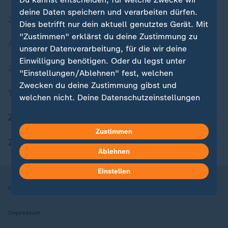
deine Daten speichern und verarbeiten dürfen.
Zuletzt veröffentlicht
Dies betrifft nur dein aktuell genutztes Gerät. Mit
"Zustimmen" erklärst du deine Zustimmung zu
Aktuelle Sendungs-Videos
unserer Datenverarbeitung, für die wir deine
Einwilligung benötigen. Oder du legst unter
ZDFheute Stories
"Einstellungen/Ablehnen" fest, welchen
Zwecken du deine Zustimmung gibst und
Themen im Überblick
welchen nicht. Deine Datenschutzeinstellungen
kannst du jederzeit mit Wirkung für die Zukunft
ZDFheute Update
in deinen Einstellungen widerrufen oder ändern.
Zustimmen
ZDFheute Apps
Hier findest du das Impressum.
Ablehnen
Weitere Informationen findest du in unserer
Datenschutzerklärung.
Einstellen
Nutzungsbedingungen
Datenschutz
Datenschutzeinstellungen
Impressum