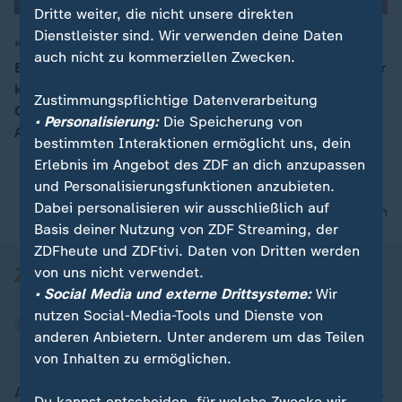
Dritte weiter, die nicht unsere direkten
Dienstleister sind. Wir verwenden deine Daten
"Das Problem ist, dass wir keine
auch nicht zu kommerziellen Zwecken.
Behandlungsmöglichkeit haben", denn das Virus selber
00:14
könne man nicht bekämpfen, sagt Christian Katzer,
Zustimmungspflichtige Datenverarbeitung
Geschäftsführer Ärzte ohne Grenzen, zum Ebola-
• Personalisierung:
Die Speicherung von
Ausbruch im Kongo.
bestimmten Interaktionen ermöglicht uns, dein
Erlebnis im Angebot des ZDF an dich anzupassen
und Personalisierungsfunktionen anzubieten.
Dabei personalisieren wir ausschließlich auf
nach oben
Basis deiner Nutzung von ZDF Streaming, der
ZDFheute und ZDFtivi. Daten von Dritten werden
von uns nicht verwendet.
• Social Media und externe Drittsysteme:
Wir
nutzen Social-Media-Tools und Dienste von
anderen Anbietern. Unter anderem um das Teilen
von Inhalten zu ermöglichen.
Aktuell bei ZDFheute
Du kannst entscheiden, für welche Zwecke wir