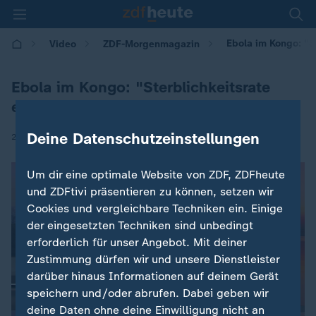
Ebola im Kongo: "S
Video
ZDF-Morgenmagazin
Ebola im Kongo: "Sterblichkeitsrate
extrem groß"
Deine Datenschutzeinstellungen
|
26.05.2026 | 05:30
Um dir eine optimale Website von ZDF, ZDFheute
und ZDFtivi präsentieren zu können, setzen wir
Cookies und vergleichbare Techniken ein. Einige
der eingesetzten Techniken sind unbedingt
erforderlich für unser Angebot. Mit deiner
Zustimmung dürfen wir und unsere Dienstleister
darüber hinaus Informationen auf deinem Gerät
speichern und/oder abrufen. Dabei geben wir
deine Daten ohne deine Einwilligung nicht an