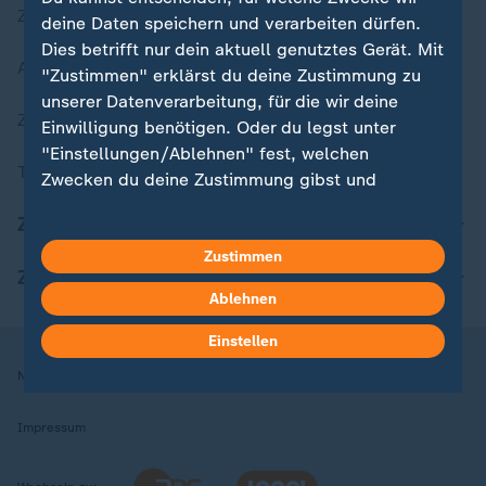
Zuletzt veröffentlicht
deine Daten speichern und verarbeiten dürfen.
Dies betrifft nur dein aktuell genutztes Gerät. Mit
Aktuelle Sendungs-Videos
"Zustimmen" erklärst du deine Zustimmung zu
unserer Datenverarbeitung, für die wir deine
ZDFheute Stories
Einwilligung benötigen. Oder du legst unter
"Einstellungen/Ablehnen" fest, welchen
Themen im Überblick
Zwecken du deine Zustimmung gibst und
welchen nicht. Deine Datenschutzeinstellungen
ZDFheute Update
kannst du jederzeit mit Wirkung für die Zukunft
in deinen Einstellungen widerrufen oder ändern.
Zustimmen
ZDFheute Apps
Ablehnen
Hier findest du das Impressum.
Weitere Informationen findest du in unserer
Einstellen
Datenschutzerklärung.
Nutzungsbedingungen
Datenschutz
Datenschutzeinstellungen
Impressum