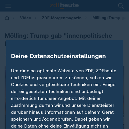
Mölling: Trump gab
Video
ZDF-Morgenmagazin
Mölling: Trump gab "innenpolitische
Rede"
Deine Datenschutzeinstellungen
|
05.03.2025 | 05:30
Um dir eine optimale Website von ZDF, ZDFheute
und ZDFtivi präsentieren zu können, setzen wir
Cookies und vergleichbare Techniken ein. Einige
der eingesetzten Techniken sind unbedingt
erforderlich für unser Angebot. Mit deiner
Zustimmung dürfen wir und unsere Dienstleister
darüber hinaus Informationen auf deinem Gerät
speichern und/oder abrufen. Dabei geben wir
deine Daten ohne deine Einwilligung nicht an