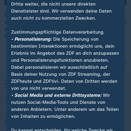
Dritte weiter, die nicht unsere direkten
Dienstleister sind. Wir verwenden deine Daten
Donald Trump "ist dabei, den amerikanischen Staat
auch nicht zu kommerziellen Zwecken.
abzuräumen und damit die Gesellschaft wahrscheinlich
00:15
massiv zu verändern", so der Sicherheitsexperte
Zustimmungspflichtige Datenverarbeitung
Christian Mölling.
• Personalisierung:
Die Speicherung von
bestimmten Interaktionen ermöglicht uns, dein
Erlebnis im Angebot des ZDF an dich anzupassen
und Personalisierungsfunktionen anzubieten.
nach oben
Dabei personalisieren wir ausschließlich auf
Basis deiner Nutzung von ZDF Streaming, der
ZDFheute und ZDFtivi. Daten von Dritten werden
von uns nicht verwendet.
• Social Media und externe Drittsysteme:
Wir
nutzen Social-Media-Tools und Dienste von
anderen Anbietern. Unter anderem um das Teilen
von Inhalten zu ermöglichen.
Aktuell bei ZDFheute
Du kannst entscheiden, für welche Zwecke wir