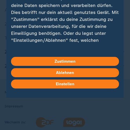
deine Daten speichern und verarbeiten dürfen.
Aktuelle Sendungs-Videos
Dies betrifft nur dein aktuell genutztes Gerät. Mit
"Zustimmen" erklärst du deine Zustimmung zu
ZDFheute Stories
unserer Datenverarbeitung, für die wir deine
Einwilligung benötigen. Oder du legst unter
Themen im Überblick
"Einstellungen/Ablehnen" fest, welchen
Zwecken du deine Zustimmung gibst und
ZDFheute Update
welchen nicht. Deine Datenschutzeinstellungen
kannst du jederzeit mit Wirkung für die Zukunft
Zustimmen
ZDFheute Apps
in deinen Einstellungen widerrufen oder ändern.
Ablehnen
Hier findest du das Impressum.
Einstellen
Weitere Informationen findest du in unserer
Nutzungsbedingungen
Datenschutz
Datenschutzeinstellungen
Datenschutzerklärung.
Impressum
Wechseln zu: