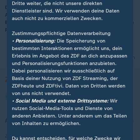
Dritte weiter, die nicht unsere direkten
Der aktuelle Haushalt ist unter anderem durch
Dienstleister sind. Wir verwenden deine Daten
Aufrüstung und Militarisierung geprägt. "Es wird zu
00:15
auch nicht zu kommerziellen Zwecken.
Einschränkungen für die Bevölkerung führen", so Sören
Pellmann, Fraktionsvorsitzender Die Linke.
Zustimmungspflichtige Datenverarbeitung
• Personalisierung:
Die Speicherung von
bestimmten Interaktionen ermöglicht uns, dein
Erlebnis im Angebot des ZDF an dich anzupassen
nach oben
und Personalisierungsfunktionen anzubieten.
Dabei personalisieren wir ausschließlich auf
Basis deiner Nutzung von ZDF Streaming, der
ZDFheute und ZDFtivi. Daten von Dritten werden
von uns nicht verwendet.
• Social Media und externe Drittsysteme:
Wir
nutzen Social-Media-Tools und Dienste von
anderen Anbietern. Unter anderem um das Teilen
Aktuell bei ZDFheute
von Inhalten zu ermöglichen.
Zuletzt veröffentlicht
Du kannst entscheiden, für welche Zwecke wir