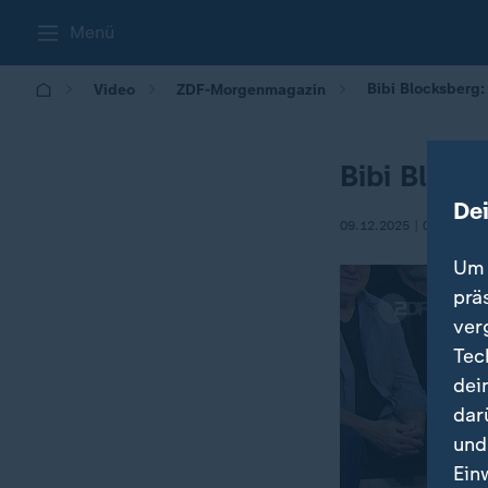
Menü
Bibi Blocksberg
Video
ZDF-Morgenmagazin
Bibi Block
De
09.12.2025 | 05:30
Um 
prä
ver
Tec
dei
dar
und
Ein