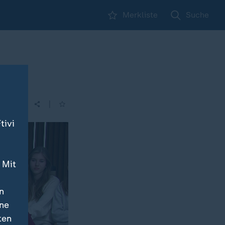
Merkliste
Suche
te"
|
tivi
 Mit
n
ine
ten