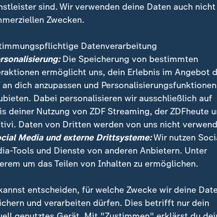
nstleister sind. Wir verwenden deine Daten auch nicht
merziellen Zwecken.
timmungspflichtige Datenverarbeitung
ersonalisierung:
Die Speicherung von bestimmten
eraktionen ermöglicht uns, dein Erlebnis im Angebot 
 an dich anzupassen und Personalisierungsfunktionen
ubieten. Dabei personalisieren wir ausschließlich auf
is deiner Nutzung von ZDF Streaming, der ZDFheute 
elerin Rosalie Thomass ist es "ein Privileg", in der ne
tivi. Daten von Dritten werden von uns nicht verwend
ilmung die Barbara Blocksberg zu spielen: "Die Prod
ocial Media und externe Drittsysteme:
Wir nutzen Soci
in tolles Drehbuch geschaffen."
ia-Tools und Dienste von anderen Anbietern. Unter
erem um das Teilen von Inhalten zu ermöglichen.
kannst entscheiden, für welche Zwecke wir deine Dat
ichern und verarbeiten dürfen. Dies betrifft nur dein
uell genutztes Gerät. Mit "Zustimmen" erklärst du dei