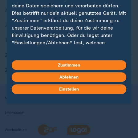
deine Daten speichern und verarbeiten dürfen.
Aktuelle Sendungs-Videos
Dies betrifft nur dein aktuell genutztes Gerät. Mit
"Zustimmen" erklärst du deine Zustimmung zu
ZDFheute Stories
unserer Datenverarbeitung, für die wir deine
Einwilligung benötigen. Oder du legst unter
Themen im Überblick
"Einstellungen/Ablehnen" fest, welchen
Zwecken du deine Zustimmung gibst und
ZDFheute Update
welchen nicht. Deine Datenschutzeinstellungen
kannst du jederzeit mit Wirkung für die Zukunft
Zustimmen
ZDFheute Apps
in deinen Einstellungen widerrufen oder ändern.
Ablehnen
Hier findest du das Impressum.
Einstellen
Weitere Informationen findest du in unserer
Nutzungsbedingungen
Datenschutz
Datenschutzeinstellungen
Datenschutzerklärung.
Impressum
Wechseln zu: