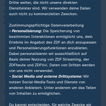
Dritte weiter, die nicht unsere direkten
"GEAS ist das funktionierende europäische System,
Dienstleister sind. Wir verwenden deine Daten
auf das sich alle geeinigt haben", sagt Alexander
00:15
auch nicht zu kommerziellen Zwecken.
Dobrindt, CSU, Bundesinnenminister über das neue
Asylsystem der Europäischen Union.
Zustimmungspflichtige Datenverarbeitung
• Personalisierung:
Die Speicherung von
bestimmten Interaktionen ermöglicht uns, dein
Erlebnis im Angebot des ZDF an dich anzupassen
nach oben
und Personalisierungsfunktionen anzubieten.
Dabei personalisieren wir ausschließlich auf
Basis deiner Nutzung von ZDF Streaming, der
ZDFheute und ZDFtivi. Daten von Dritten werden
von uns nicht verwendet.
• Social Media und externe Drittsysteme:
Wir
nutzen Social-Media-Tools und Dienste von
anderen Anbietern. Unter anderem um das Teilen
Aktuell bei ZDFheute
von Inhalten zu ermöglichen.
Zuletzt veröffentlicht
Du kannst entscheiden, für welche Zwecke wir