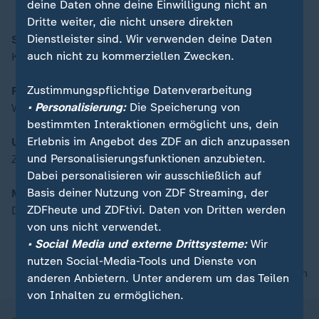
deine Daten ohne deine Einwilligung nicht an
Dritte weiter, die nicht unsere direkten
Dienstleister sind. Wir verwenden deine Daten
Sollen Zwölfjährige geimpft werden?
00:16
auch nicht zu kommerziellen Zwecken.
Kinder und die Corona-Pandemie
Zustimmungspflichtige Datenverarbeitung
Präsidentschaftswahl in Syrien
• Personalisierung:
Die Speicherung von
Wenn der Sieger längst feststeht
bestimmten Interaktionen ermöglicht uns, dein
Erlebnis im Angebot des ZDF an dich anzupassen
Urlaub im Wald
und Personalisierungsfunktionen anzubieten.
Zurück zu den Wurzeln
Dabei personalisieren wir ausschließlich auf
Basis deiner Nutzung von ZDF Streaming, der
Moderation:
ZDFheute und ZDFtivi. Daten von Dritten werden
Daniel Pontzen
von uns nicht verwendet.
• Social Media und externe Drittsysteme:
Wir
nutzen Social-Media-Tools und Dienste von
nach oben
anderen Anbietern. Unter anderem um das Teilen
von Inhalten zu ermöglichen.