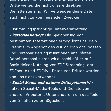
Dritte weiter, die nicht unsere direkten
Der Vorsitzende des Bundeswehrverbandes, André
Dienstleister sind. Wir verwenden deine Daten
Wüstner, beklagt Mängel in dem Gesetz für einen
00:16
auch nicht zu kommerziellen Zwecken.
neuen Wehrdienst. „Die Freiwilligkeit ist eine grob
fahrlässige Wette auf die Zukunft“, so Wüstner.
Zustimmungspflichtige Datenverarbeitung
• Personalisierung:
Die Speicherung von
bestimmten Interaktionen ermöglicht uns, dein
Thema
Erlebnis im Angebot des ZDF an dich anzupassen
und Personalisierungsfunktionen anzubieten.
Bundeswehr
Dabei personalisieren wir ausschließlich auf
Basis deiner Nutzung von ZDF Streaming, der
ZDFheute und ZDFtivi. Daten von Dritten werden
nach oben
von uns nicht verwendet.
• Social Media und externe Drittsysteme:
Wir
nutzen Social-Media-Tools und Dienste von
anderen Anbietern. Unter anderem um das Teilen
von Inhalten zu ermöglichen.