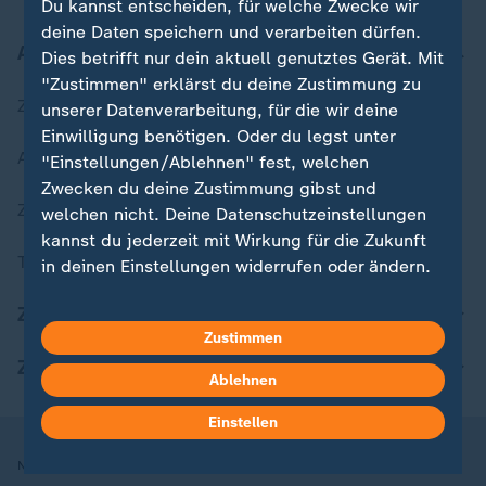
Du kannst entscheiden, für welche Zwecke wir
deine Daten speichern und verarbeiten dürfen.
Aktuell bei ZDFheute
Dies betrifft nur dein aktuell genutztes Gerät. Mit
"Zustimmen" erklärst du deine Zustimmung zu
Zuletzt veröffentlicht
unserer Datenverarbeitung, für die wir deine
Einwilligung benötigen. Oder du legst unter
Aktuelle Sendungs-Videos
"Einstellungen/Ablehnen" fest, welchen
Zwecken du deine Zustimmung gibst und
ZDFheute Stories
welchen nicht. Deine Datenschutzeinstellungen
kannst du jederzeit mit Wirkung für die Zukunft
Themen im Überblick
in deinen Einstellungen widerrufen oder ändern.
ZDFheute Update
Hier findest du das Impressum.
Zustimmen
Weitere Informationen findest du in unserer
ZDFheute Apps
Datenschutzerklärung.
Ablehnen
Einstellen
Nutzungsbedingungen
Datenschutz
Datenschutzeinstellungen