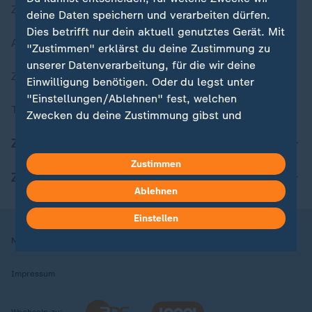
Zuletzt veröffentlicht
deine Daten speichern und verarbeiten dürfen.
Dies betrifft nur dein aktuell genutztes Gerät. Mit
Aktuelle Sendungs-Videos
"Zustimmen" erklärst du deine Zustimmung zu
unserer Datenverarbeitung, für die wir deine
ZDFheute Stories
Einwilligung benötigen. Oder du legst unter
"Einstellungen/Ablehnen" fest, welchen
Themen im Überblick
Zwecken du deine Zustimmung gibst und
welchen nicht. Deine Datenschutzeinstellungen
ZDFheute Update
kannst du jederzeit mit Wirkung für die Zukunft
Zustimmen
in deinen Einstellungen widerrufen oder ändern.
ZDFheute Apps
Ablehnen
Hier findest du das Impressum.
Weitere Informationen findest du in unserer
Einstellen
Datenschutzerklärung.
Nutzungsbedingungen
Datenschutz
Datenschutzeinstellungen
Impressum