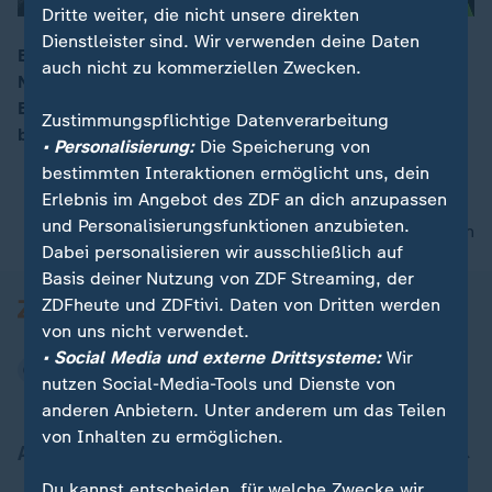
Dritte weiter, die nicht unsere direkten
Dienstleister sind. Wir verwenden deine Daten
Ein Tiertransporter ist am frühen Morgen nahe
auch nicht zu kommerziellen Zwecken.
Niedersachsen von der Straße abgekommen. Die
00:16
Einsatzkräfte müssen 5.300 Hühner aus dem Lkw
Zustimmungspflichtige Datenverarbeitung
bergen, viele der Tiere sind noch am Leben.
• Personalisierung:
Die Speicherung von
bestimmten Interaktionen ermöglicht uns, dein
Erlebnis im Angebot des ZDF an dich anzupassen
und Personalisierungsfunktionen anzubieten.
nach oben
Dabei personalisieren wir ausschließlich auf
Basis deiner Nutzung von ZDF Streaming, der
ZDFheute und ZDFtivi. Daten von Dritten werden
von uns nicht verwendet.
• Social Media und externe Drittsysteme:
Wir
nutzen Social-Media-Tools und Dienste von
anderen Anbietern. Unter anderem um das Teilen
von Inhalten zu ermöglichen.
Aktuell bei ZDFheute
Du kannst entscheiden, für welche Zwecke wir