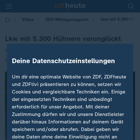
Lkw mit 5.300 Hühn
Video
ZDF-Mittagsmagazin
Lkw mit 5.300 Hühnern verunglückt
von Alexander Eschment
Deine Datenschutzeinstellungen
|
05.06.2026 | 12:00
Um dir eine optimale Website von ZDF, ZDFheute
und ZDFtivi präsentieren zu können, setzen wir
Cookies und vergleichbare Techniken ein. Einige
der eingesetzten Techniken sind unbedingt
erforderlich für unser Angebot. Mit deiner
Zustimmung dürfen wir und unsere Dienstleister
darüber hinaus Informationen auf deinem Gerät
speichern und/oder abrufen. Dabei geben wir
deine Daten ohne deine Einwilligung nicht an