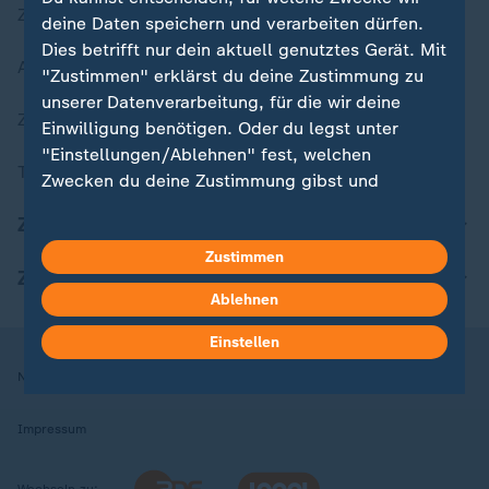
Zuletzt veröffentlicht
deine Daten speichern und verarbeiten dürfen.
Dies betrifft nur dein aktuell genutztes Gerät. Mit
Aktuelle Sendungs-Videos
"Zustimmen" erklärst du deine Zustimmung zu
unserer Datenverarbeitung, für die wir deine
ZDFheute Stories
Einwilligung benötigen. Oder du legst unter
"Einstellungen/Ablehnen" fest, welchen
Themen im Überblick
Zwecken du deine Zustimmung gibst und
welchen nicht. Deine Datenschutzeinstellungen
ZDFheute Update
kannst du jederzeit mit Wirkung für die Zukunft
Zustimmen
in deinen Einstellungen widerrufen oder ändern.
ZDFheute Apps
Ablehnen
Hier findest du das Impressum.
Weitere Informationen findest du in unserer
Einstellen
Datenschutzerklärung.
Nutzungsbedingungen
Datenschutz
Datenschutzeinstellungen
Impressum