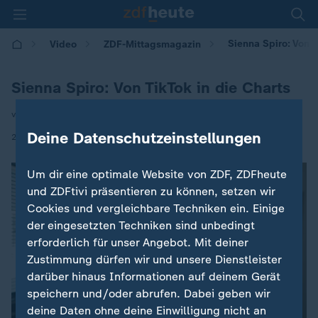
Sienna Spiro: Von T
Video
ZDF-Mittagsmagazin
Sienna Spiro: Von TikTok in die Charts
von Nicolette Feiler-Thull
Deine Datenschutzeinstellungen
|
21.04.2026 | 12:00
Um dir eine optimale Website von ZDF, ZDFheute
und ZDFtivi präsentieren zu können, setzen wir
Cookies und vergleichbare Techniken ein. Einige
der eingesetzten Techniken sind unbedingt
erforderlich für unser Angebot. Mit deiner
Zustimmung dürfen wir und unsere Dienstleister
darüber hinaus Informationen auf deinem Gerät
speichern und/oder abrufen. Dabei geben wir
deine Daten ohne deine Einwilligung nicht an