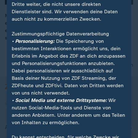
Dritte weiter, die nicht unsere direkten
Dienstleister sind. Wir verwenden deine Daten
Mit nur 20 Jahren erobert Sienna Spiro die Charts –
auch nicht zu kommerziellen Zwecken.
entdeckt auf TikTok, geprägt von Soul Legenden. Nun
00:16
erscheint bald das Debut-Album der Britin. Wir haben
Zustimmungspflichtige Datenverarbeitung
sie in Berlin getroffen.
• Personalisierung:
Die Speicherung von
bestimmten Interaktionen ermöglicht uns, dein
Erlebnis im Angebot des ZDF an dich anzupassen
und Personalisierungsfunktionen anzubieten.
nach oben
Dabei personalisieren wir ausschließlich auf
Basis deiner Nutzung von ZDF Streaming, der
ZDFheute und ZDFtivi. Daten von Dritten werden
von uns nicht verwendet.
• Social Media und externe Drittsysteme:
Wir
nutzen Social-Media-Tools und Dienste von
anderen Anbietern. Unter anderem um das Teilen
von Inhalten zu ermöglichen.
Aktuell bei ZDFheute
Du kannst entscheiden, für welche Zwecke wir