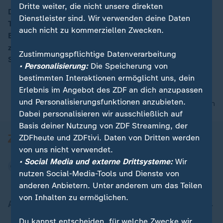
Dritte weiter, die nicht unsere direkten
Der Ukraine-Krieg ist heute auch Thema bei einem
Dienstleister sind. Wir verwenden deine Daten
Treffen der EU-Außenminister in Brüssel. „Ziel der
00:16
auch nicht zu kommerziellen Zwecken.
Europäer ist es, die Ukraine in eine Position der Stärke
zu bringen“, so ZDF-Korrespondentin Isabelle
Zustimmungspflichtige Datenverarbeitung
Schaefers.
• Personalisierung:
Die Speicherung von
bestimmten Interaktionen ermöglicht uns, dein
Erlebnis im Angebot des ZDF an dich anzupassen
und Personalisierungsfunktionen anzubieten.
nach oben
Dabei personalisieren wir ausschließlich auf
Basis deiner Nutzung von ZDF Streaming, der
ZDFheute und ZDFtivi. Daten von Dritten werden
von uns nicht verwendet.
• Social Media und externe Drittsysteme:
Wir
nutzen Social-Media-Tools und Dienste von
anderen Anbietern. Unter anderem um das Teilen
von Inhalten zu ermöglichen.
Aktuell bei ZDFheute
Du kannst entscheiden, für welche Zwecke wir