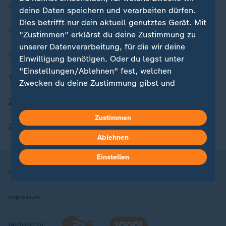
Zuletzt veröffentlicht
deine Daten speichern und verarbeiten dürfen.
Dies betrifft nur dein aktuell genutztes Gerät. Mit
Aktuelle Sendungs-Videos
"Zustimmen" erklärst du deine Zustimmung zu
unserer Datenverarbeitung, für die wir deine
ZDFheute Stories
Einwilligung benötigen. Oder du legst unter
"Einstellungen/Ablehnen" fest, welchen
Themen im Überblick
Zwecken du deine Zustimmung gibst und
welchen nicht. Deine Datenschutzeinstellungen
ZDFheute Update
kannst du jederzeit mit Wirkung für die Zukunft
Zustimmen
in deinen Einstellungen widerrufen oder ändern.
ZDFheute Apps
Ablehnen
Hier findest du das Impressum.
Weitere Informationen findest du in unserer
Einstellen
Datenschutzerklärung.
Nutzungsbedingungen
Datenschutz
Datenschutzeinstellungen
Impressum
Wechseln zu: