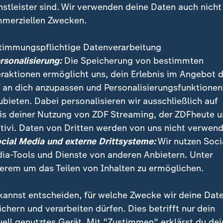
nstleister sind. Wir verwenden deine Daten auch nicht
merziellen Zwecken.
timmungspflichtige Datenverarbeitung
ersonalisierung:
Die Speicherung von bestimmten
eraktionen ermöglicht uns, dein Erlebnis im Angebot 
 an dich anzupassen und Personalisierungsfunktionen
ubieten. Dabei personalisieren wir ausschließlich auf
is deiner Nutzung von ZDF Streaming, der ZDFheute 
eheim ausgehandelter "Friedensplan" zwischen den U
tivi. Daten von Dritten werden von uns nicht verwend
ne unter Druck. Einschätzungen von Alica Jung (Kiew)
ocial Media und externe Drittsysteme:
Wir nutzen Soci
u).
ia-Tools und Dienste von anderen Anbietern. Unter
erem um das Teilen von Inhalten zu ermöglichen.
kannst entscheiden, für welche Zwecke wir deine Dat
ichern und verarbeiten dürfen. Dies betrifft nur dein
uell genutztes Gerät. Mit "Zustimmen" erklärst du dei