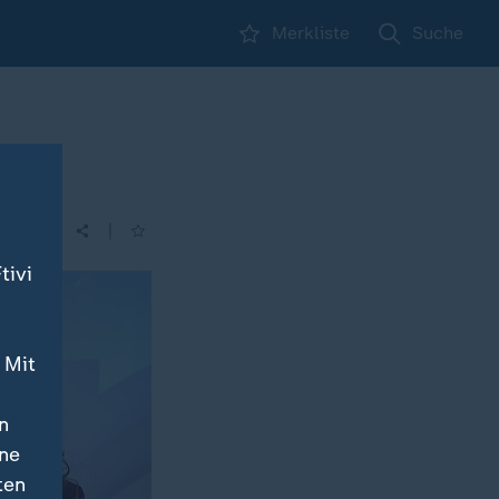
Merkliste
Suche
ne"
|
tivi
 Mit
n
ine
ten