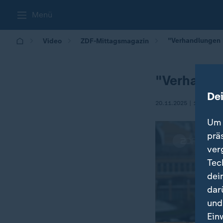
Menü
"Verhandlungen 
Video
ZDF-Mittagsmagazin
"Verhandl
De
20.11.2025 | 12:10
Um 
prä
ver
Tec
dei
dar
und
Ein