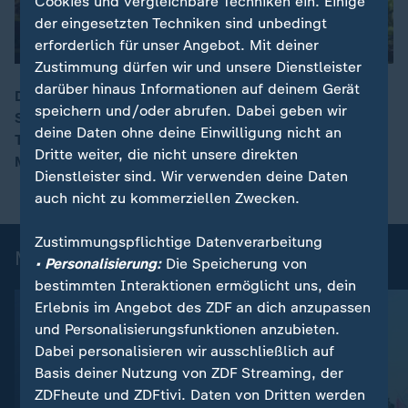
Cookies und vergleichbare Techniken ein. Einige
der eingesetzten Techniken sind unbedingt
erforderlich für unser Angebot. Mit deiner
Zustimmung dürfen wir und unsere Dienstleister
darüber hinaus Informationen auf deinem Gerät
Der FC Bayern geht mit einer gehörigen Portion
speichern und/oder abrufen. Dabei geben wir
Sehnsucht in das DFB-Pokalfinale gegen
00:16
deine Daten ohne deine Einwilligung nicht an
Titelverteidiger Stuttgart. Nicht mit dabei: Torwart
Dritte weiter, die nicht unsere direkten
Manuel Neuer.
Dienstleister sind. Wir verwenden deine Daten
auch nicht zu kommerziellen Zwecken.
Zustimmungspflichtige Datenverarbeitung
Mehr News aus dem Sport
• Personalisierung:
Die Speicherung von
bestimmten Interaktionen ermöglicht uns, dein
Erlebnis im Angebot des ZDF an dich anzupassen
und Personalisierungsfunktionen anzubieten.
Dabei personalisieren wir ausschließlich auf
Basis deiner Nutzung von ZDF Streaming, der
ZDFheute und ZDFtivi. Daten von Dritten werden