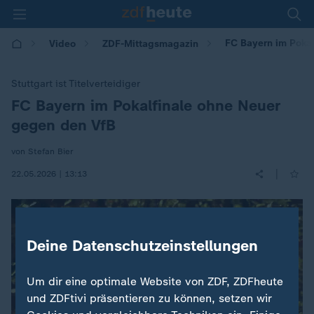
FC Bayern im Pokal
Video
ZDF-Mittagsmagazin
Stuttgart ist Titelverteidiger
FC Bayern im Pokalfinale ohne Neuer
:
gegen den VfB
von Stefan Bier
|
22.05.2026 | 13:13
Deine Datenschutzeinstellungen
Um dir eine optimale Website von ZDF, ZDFheute
und ZDFtivi präsentieren zu können, setzen wir