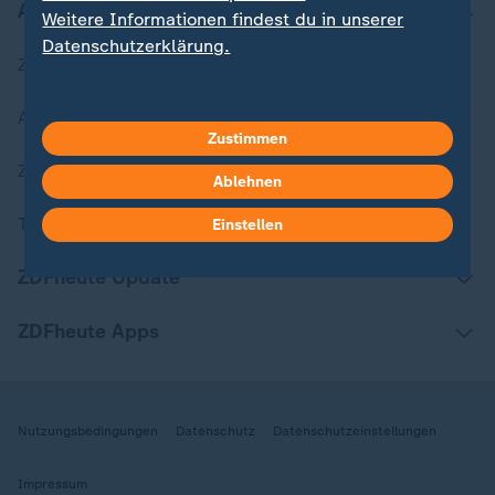
Aktuell bei ZDFheute
Weitere Informationen findest du in unserer
Datenschutzerklärung.
Zuletzt veröffentlicht
Aktuelle Sendungs-Videos
Zustimmen
ZDFheute Stories
Ablehnen
Themen im Überblick
Einstellen
ZDFheute Update
ZDFheute Apps
Nutzungsbedingungen
Datenschutz
Datenschutzeinstellungen
Impressum