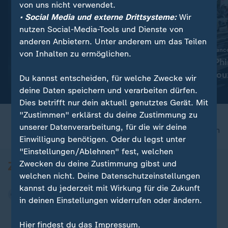
von uns nicht verwendet.
• Social Media und externe Drittsysteme:
Wir
nutzen Social-Media-Tools und Dienste von
anderen Anbietern. Unter anderem um das Teilen
:
Nachrichten | Sport
7. Etappe Tour de Fran
von Inhalten zu ermöglichen.
Aktuelle Sportnachrichten
Niewiadoma-Phi
auf einen Blick
am Mont Ventoux
Du kannst entscheiden, für welche Zwecke wir
Trikot
deine Daten speichern und verarbeiten dürfen.
Dies betrifft nur dein aktuell genutztes Gerät. Mit
"Zustimmen" erklärst du deine Zustimmung zu
unserer Datenverarbeitung, für die wir deine
nach oben
Einwilligung benötigen. Oder du legst unter
"Einstellungen/Ablehnen" fest, welchen
Zwecken du deine Zustimmung gibst und
welchen nicht. Deine Datenschutzeinstellungen
kannst du jederzeit mit Wirkung für die Zukunft
in deinen Einstellungen widerrufen oder ändern.
Hier findest du das Impressum.