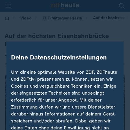
Auf der höchsten 
Video
ZDF-Mittagsmagazin
Auf der höchsten Eisenbahnbrücke
Deutschlands
von Pamela Seidel
Deine Datenschutzeinstellungen
|
24.04.2026 | 12:00
Um dir eine optimale Website von ZDF, ZDFheute
und ZDFtivi präsentieren zu können, setzen wir
Cookies und vergleichbare Techniken ein. Einige
der eingesetzten Techniken sind unbedingt
erforderlich für unser Angebot. Mit deiner
Zustimmung dürfen wir und unsere Dienstleister
darüber hinaus Informationen auf deinem Gerät
speichern und/oder abrufen. Dabei geben wir
deine Daten ohne deine Einwilligung nicht an