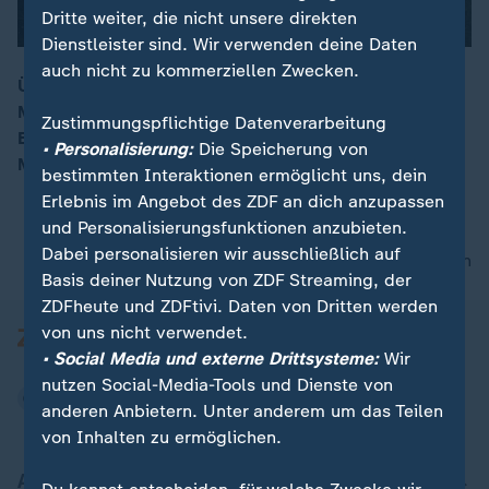
Dritte weiter, die nicht unsere direkten
Dienstleister sind. Wir verwenden deine Daten
auch nicht zu kommerziellen Zwecken.
Über 100 Meter hoch und mehr als 125 Jahre alt: Die
Müngstener Brücke ist Deutschlands höchste
00:16
Zustimmungspflichtige Datenverarbeitung
Eisenbahnbrücke – und seit 2021 sogar bekletterbar.
• Personalisierung:
Die Speicherung von
Mima-Reporterin Pamela Seidel wagt den Aufstieg.
bestimmten Interaktionen ermöglicht uns, dein
Erlebnis im Angebot des ZDF an dich anzupassen
und Personalisierungsfunktionen anzubieten.
Dabei personalisieren wir ausschließlich auf
nach oben
Basis deiner Nutzung von ZDF Streaming, der
ZDFheute und ZDFtivi. Daten von Dritten werden
von uns nicht verwendet.
• Social Media und externe Drittsysteme:
Wir
nutzen Social-Media-Tools und Dienste von
anderen Anbietern. Unter anderem um das Teilen
von Inhalten zu ermöglichen.
Aktuell bei ZDFheute