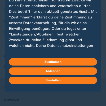
Du kannst entscheiden, für welche Zwecke wir
deine Daten speichern und verarbeiten dürfen.
Zuletzt veröffentlicht
Dies betrifft nur dein aktuell genutztes Gerät. Mit
"Zustimmen" erklärst du deine Zustimmung zu
Aktuelle Sendungs-Videos
unserer Datenverarbeitung, für die wir deine
Einwilligung benötigen. Oder du legst unter
ZDFheute Stories
"Einstellungen/Ablehnen" fest, welchen
Zwecken du deine Zustimmung gibst und
Themen im Überblick
welchen nicht. Deine Datenschutzeinstellungen
kannst du jederzeit mit Wirkung für die Zukunft
ZDFheute Update
in deinen Einstellungen widerrufen oder ändern.
Zustimmen
ZDFheute Apps
Hier findest du das Impressum.
Ablehnen
Weitere Informationen findest du in unserer
Datenschutzerklärung.
Einstellen
Nutzungsbedingungen
Datenschutz
Datenschutzeinstellungen
Impressum