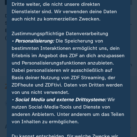
Dritte weiter, die nicht unsere direkten
Dienstleister sind. Wir verwenden deine Daten
Die iranische Führung lehnt laut einem Bericht der
auch nicht zu kommerziellen Zwecken.
Staatsagentur Irna ein zweites Treffen mit den USA ab.
00:16
Einschätzungen von ZDF-Korrespondentin Phoebe Gaa
Zustimmungspflichtige Datenverarbeitung
(Pakistan) und Claudia Bates (USA).
• Personalisierung:
Die Speicherung von
bestimmten Interaktionen ermöglicht uns, dein
Erlebnis im Angebot des ZDF an dich anzupassen
und Personalisierungsfunktionen anzubieten.
nach oben
Dabei personalisieren wir ausschließlich auf
Basis deiner Nutzung von ZDF Streaming, der
ZDFheute und ZDFtivi. Daten von Dritten werden
von uns nicht verwendet.
• Social Media und externe Drittsysteme:
Wir
nutzen Social-Media-Tools und Dienste von
anderen Anbietern. Unter anderem um das Teilen
von Inhalten zu ermöglichen.
Aktuell bei ZDFheute
Du kannst entscheiden, für welche Zwecke wir