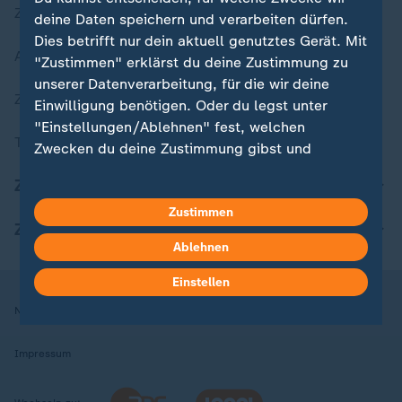
Zuletzt veröffentlicht
deine Daten speichern und verarbeiten dürfen.
Dies betrifft nur dein aktuell genutztes Gerät. Mit
Aktuelle Sendungs-Videos
"Zustimmen" erklärst du deine Zustimmung zu
unserer Datenverarbeitung, für die wir deine
ZDFheute Stories
Einwilligung benötigen. Oder du legst unter
"Einstellungen/Ablehnen" fest, welchen
Themen im Überblick
Zwecken du deine Zustimmung gibst und
welchen nicht. Deine Datenschutzeinstellungen
ZDFheute Update
kannst du jederzeit mit Wirkung für die Zukunft
in deinen Einstellungen widerrufen oder ändern.
Zustimmen
ZDFheute Apps
Ablehnen
Hier findest du das Impressum.
Weitere Informationen findest du in unserer
Einstellen
Datenschutzerklärung.
Nutzungsbedingungen
Datenschutz
Datenschutzeinstellungen
Impressum