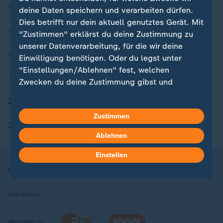
Zuletzt veröffentlicht
deine Daten speichern und verarbeiten dürfen.
Dies betrifft nur dein aktuell genutztes Gerät. Mit
Aktuelle Sendungs-Videos
"Zustimmen" erklärst du deine Zustimmung zu
unserer Datenverarbeitung, für die wir deine
ZDFheute Stories
Einwilligung benötigen. Oder du legst unter
"Einstellungen/Ablehnen" fest, welchen
Themen im Überblick
Zwecken du deine Zustimmung gibst und
welchen nicht. Deine Datenschutzeinstellungen
ZDFheute Update
kannst du jederzeit mit Wirkung für die Zukunft
Zustimmen
in deinen Einstellungen widerrufen oder ändern.
ZDFheute Apps
Ablehnen
Hier findest du das Impressum.
Weitere Informationen findest du in unserer
Einstellen
Datenschutzerklärung.
Nutzungsbedingungen
Datenschutz
Datenschutzeinstellungen
Impressum
Wechseln zu: