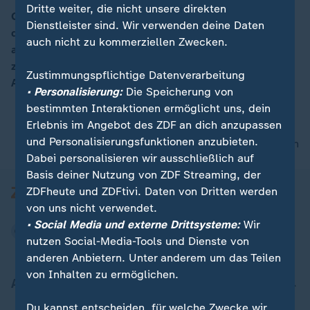
Dritte weiter, die nicht unsere direkten
Gebrauchte E-Autos, vor allem der 1. Generation seit
Dienstleister sind. Wir verwenden deine Daten
der Prämie, verkaufen sich schlecht. Jetzt kommen
00:16
auch nicht zu kommerziellen Zwecken.
auch die ersten Leasing-Modelle seit der Prämie
zurück. Das Problem: Käufer haben Angst, dass der
Zustimmungspflichtige Datenverarbeitung
Akku nicht mehr hält.
• Personalisierung:
Die Speicherung von
bestimmten Interaktionen ermöglicht uns, dein
Erlebnis im Angebot des ZDF an dich anzupassen
und Personalisierungsfunktionen anzubieten.
nach oben
Dabei personalisieren wir ausschließlich auf
Basis deiner Nutzung von ZDF Streaming, der
ZDFheute und ZDFtivi. Daten von Dritten werden
von uns nicht verwendet.
• Social Media und externe Drittsysteme:
Wir
nutzen Social-Media-Tools und Dienste von
anderen Anbietern. Unter anderem um das Teilen
von Inhalten zu ermöglichen.
Aktuell bei ZDFheute
Du kannst entscheiden, für welche Zwecke wir