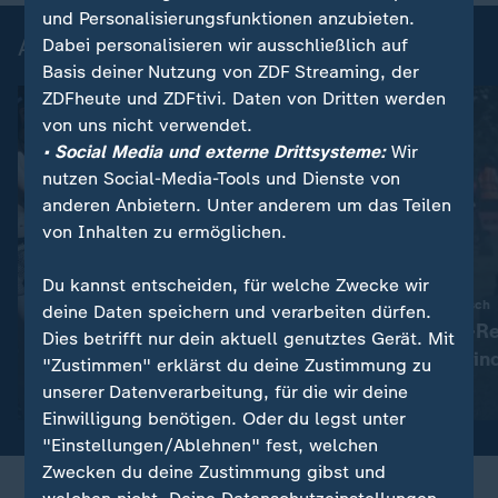
und Personalisierungsfunktionen anzubieten.
Aktuelle Videos
Dabei personalisieren wir ausschließlich auf
Basis deiner Nutzung von ZDF Streaming, der
ZDFheute und ZDFtivi. Daten von Dritten werden
von uns nicht verwendet.
• Social Media und externe Drittsysteme:
Wir
nutzen Social-Media-Tools und Dienste von
anderen Anbietern. Unter anderem um das Teilen
von Inhalten zu ermöglichen.
Du kannst entscheiden, für welche Zwecke wir
:
:
World Naked Bike Ride
Motorsport auf britisch
deine Daten speichern und verarbeiten dürfen.
Hunderte Nackte radeln
Langstrecken-Re
Dies betrifft nur dein aktuell genutztes Gerät. Mit
durch die Hauptstadt
Rasenmäher sind
"Zustimmen" erklärst du deine Zustimmung zu
unserer Datenverarbeitung, für die wir deine
Video
0:42
Video
0:56
Einwilligung benötigen. Oder du legst unter
"Einstellungen/Ablehnen" fest, welchen
Zwecken du deine Zustimmung gibst und