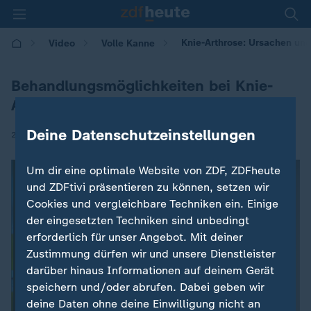
Knie-Arthrose: Ursachen un
Video
Volle Kanne
Behandlungsmöglichkeiten bei Knie-
Arthrose
Deine Datenschutzeinstellungen
|
22.04.2026 | 09:05
Um dir eine optimale Website von ZDF, ZDFheute
und ZDFtivi präsentieren zu können, setzen wir
Cookies und vergleichbare Techniken ein. Einige
der eingesetzten Techniken sind unbedingt
erforderlich für unser Angebot. Mit deiner
Zustimmung dürfen wir und unsere Dienstleister
darüber hinaus Informationen auf deinem Gerät
speichern und/oder abrufen. Dabei geben wir
deine Daten ohne deine Einwilligung nicht an