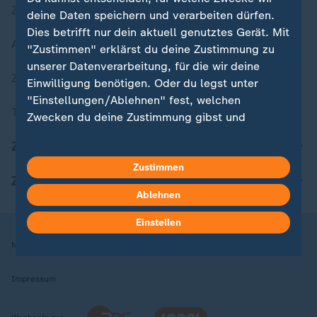
Zuletzt veröffentlicht
deine Daten speichern und verarbeiten dürfen.
Dies betrifft nur dein aktuell genutztes Gerät. Mit
Aktuelle Sendungs-Videos
"Zustimmen" erklärst du deine Zustimmung zu
unserer Datenverarbeitung, für die wir deine
ZDFheute Stories
Einwilligung benötigen. Oder du legst unter
"Einstellungen/Ablehnen" fest, welchen
Themen im Überblick
Zwecken du deine Zustimmung gibst und
welchen nicht. Deine Datenschutzeinstellungen
ZDFheute Update
kannst du jederzeit mit Wirkung für die Zukunft
in deinen Einstellungen widerrufen oder ändern.
Zustimmen
ZDFheute Apps
Ablehnen
Hier findest du das Impressum.
Weitere Informationen findest du in unserer
Einstellen
Datenschutzerklärung.
Nutzungsbedingungen
Datenschutz
Datenschutzeinstellungen
Impressum