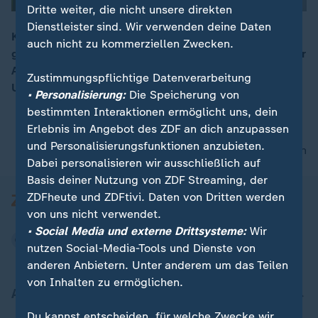
Dritte weiter, die nicht unsere direkten
Dienstleister sind. Wir verwenden deine Daten
Kann Knie-Arthrose durch Eigenknorpel dauerhaft
auch nicht zu kommerziellen Zwecken.
geheilt werden? Warum leiden so viele Menschen unter
00:16
Arthrose? Ein Überblick von Dr. Christoph Specht über
Zustimmungspflichtige Datenverarbeitung
Ursachen, Therapie und Erfolgschancen.
• Personalisierung:
Die Speicherung von
bestimmten Interaktionen ermöglicht uns, dein
Erlebnis im Angebot des ZDF an dich anzupassen
und Personalisierungsfunktionen anzubieten.
nach oben
Dabei personalisieren wir ausschließlich auf
Basis deiner Nutzung von ZDF Streaming, der
ZDFheute und ZDFtivi. Daten von Dritten werden
von uns nicht verwendet.
• Social Media und externe Drittsysteme:
Wir
nutzen Social-Media-Tools und Dienste von
anderen Anbietern. Unter anderem um das Teilen
von Inhalten zu ermöglichen.
Aktuell bei ZDFheute
Du kannst entscheiden, für welche Zwecke wir