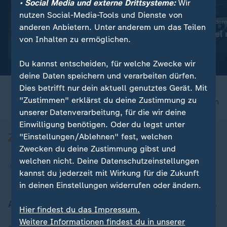
• Social Media und externe Drittsysteme:
Wir
:
Knapper Sieg gegen Bochum
nutzen Social-Media-Tools und Dienste von
Hertha BSC jubelt zum
Transfer-News in Bilder
anderen Anbietern. Unter anderem um das Teilen
Zweitliga-Auftakt
Asllani-Wechsel 
von Inhalten zu ermöglichen.
geplatzt
mit Video
0:56
Du kannst entscheiden, für welche Zwecke wir
deine Daten speichern und verarbeiten dürfen.
Dies betrifft nur dein aktuell genutztes Gerät. Mit
"Zustimmen" erklärst du deine Zustimmung zu
nach oben
unserer Datenverarbeitung, für die wir deine
Einwilligung benötigen. Oder du legst unter
"Einstellungen/Ablehnen" fest, welchen
Zwecken du deine Zustimmung gibst und
welchen nicht. Deine Datenschutzeinstellungen
kannst du jederzeit mit Wirkung für die Zukunft
in deinen Einstellungen widerrufen oder ändern.
Aktuell bei ZDFheute
Hier findest du das Impressum.
Weitere Informationen findest du in unserer