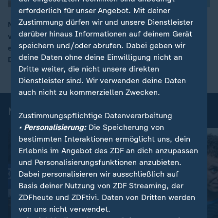
erforderlich für unser Angebot. Mit deiner
Zustimmung dürfen wir und unsere Dienstleister
Nico Schlotterbeck hat seinen Vertrag beim BVB
darüber hinaus Informationen auf deinem Gerät
vorzeitig bis 2031 verlängert. Der Innenverteidiger
00:07
speichern und/oder abrufen. Dabei geben wir
entschied sich für den Revierklub, weil er mit
deine Daten ohne deine Einwilligung nicht an
Dortmund Titel gewinnen will.
Dritte weiter, die nicht unsere direkten
Dienstleister sind. Wir verwenden deine Daten
auch nicht zu kommerziellen Zwecken.
Mehr News aus dem Sport
Zustimmungspflichtige Datenverarbeitung
• Personalisierung:
Die Speicherung von
bestimmten Interaktionen ermöglicht uns, dein
Erlebnis im Angebot des ZDF an dich anzupassen
und Personalisierungsfunktionen anzubieten.
Dabei personalisieren wir ausschließlich auf
Basis deiner Nutzung von ZDF Streaming, der
ZDFheute und ZDFtivi. Daten von Dritten werden
von uns nicht verwendet.