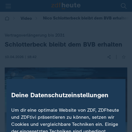
Nico Schlotterbeck bleibt dem BVB erhalten
Video
Vertragsverlängerung bis 2031
Schlotterbeck bleibt dem BVB erhalten
:
|
10.04.2026 | 18:42
Deine Datenschutzeinstellungen
Um dir eine optimale Website von ZDF, ZDFheute
und ZDFtivi präsentieren zu können, setzen wir
Cookies und vergleichbare Techniken ein. Einige
der eingesetzten Techniken sind unbedingt