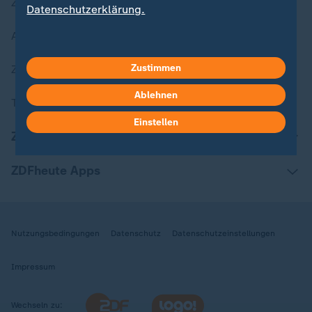
Zuletzt veröffentlicht
Datenschutzerklärung.
Aktuelle Sendungs-Videos
Zustimmen
ZDFheute Stories
Ablehnen
Themen im Überblick
Einstellen
ZDFheute Update
ZDFheute Apps
Nutzungsbedingungen
Datenschutz
Datenschutzeinstellungen
Impressum
Wechseln zu: