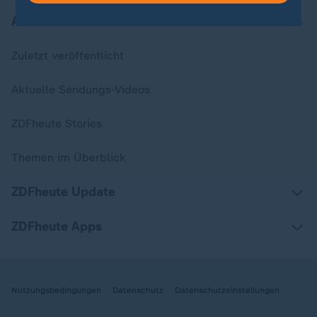
Aktuell bei ZDFheute
Zuletzt veröffentlicht
Aktuelle Sendungs-Videos
ZDFheute Stories
Themen im Überblick
ZDFheute Update
ZDFheute Apps
Nutzungsbedingungen
Datenschutz
Datenschutzeinstellungen