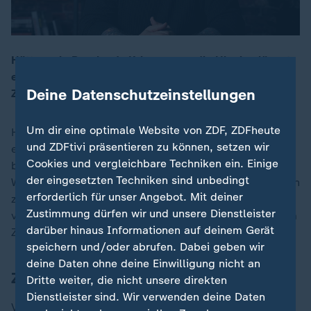
Hätte es in Russlands Krieg gegen die Ukraine längst
einen Frieden geben können? Die Antwort im
00:16
Deine Datenschutzeinstellungen
ZDFheute-Backgroundcheck.
Um dir eine optimale Website von ZDF, ZDFheute
Hätte es in Russlands Krieg gegen die Ukraine längst
und ZDFtivi präsentieren zu können, setzen wir
einen Frieden geben können? Das zumindest
Cookies und vergleichbare Techniken ein. Einige
behaupten zahlreiche Stimmen aus der Politik. Der
der eingesetzten Techniken sind unbedingt
Westen sei es gewesen, der die Friedensverhandlungen
erforderlich für unser Angebot. Mit deiner
zwischen Putin und Selenskyj verhindert habe - allen
Zustimmung dürfen wir und unsere Dienstleister
voran Boris Johnson. Aber was ist dran? Die Antwort im
darüber hinaus Informationen auf deinem Gerät
ZDFheute-Backgroundcheck.
speichern und/oder abrufen. Dabei geben wir
deine Daten ohne deine Einwilligung nicht an
ZDFheute-Backgroundcheck
Dritte weiter, die nicht unsere direkten
Dienstleister sind. Wir verwenden deine Daten
Verschwörungserzählungen, geheime Mythen und