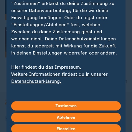
"Zustimmen" erklärst du deine Zustimmung zu
unserer Datenverarbeitung, für die wir deine
Video
15:00
Einwilligung benötigen. Oder du legst unter
Faktencheck
"Einstellungen/Ablehnen" fest, welchen
:
Umstrittene Windkraft-Thesen
Zwecken du deine Zustimmung gibst und
Im Check: Sind Windräder gefährlich?
welchen nicht. Deine Datenschutzeinstellungen
kannst du jederzeit mit Wirkung für die Zukunft
in deinen Einstellungen widerrufen oder ändern.
Video
18:14
Faktencheck
Hier findest du das Impressum.
Weitere Informationen findest du in unserer
Datenschutzerklärung.
nach oben
Zustimmen
Ablehnen
Einstellen