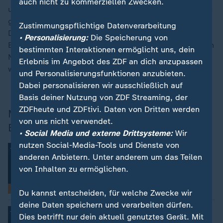
auch nicht zu kommerziellen Zwecken.
umstrittene Thesen: Was ist dran? Wir schauen uns das
genauer an, liefern tiefe Recherchen und verfolgen
Zustimmungspflichtige Datenverarbeitung
Debatten bis zu ihrem Ursprung. Der ZDFheute-
• Personalisierung:
Die Speicherung von
Backgroundcheck liefert Analysen zu wiederkehrenden
bestimmten Interaktionen ermöglicht uns, dein
Narrativen und Thesen - auch, wenn es unangenehm
Erlebnis im Angebot des ZDF an dich anzupassen
wird.
und Personalisierungsfunktionen anzubieten.
Dabei personalisieren wir ausschließlich auf
Basis deiner Nutzung von ZDF Streaming, der
ZDFheute und ZDFtivi. Daten von Dritten werden
Mehr vom ZDFheute-
von uns nicht verwendet.
Backgroundcheck
• Social Media und externe Drittsysteme:
Wir
nutzen Social-Media-Tools und Dienste von
:
War es die Ukraine?
Im Check: Wer hat Nord Stream
anderen Anbietern. Unter anderem um das Teilen
gesprengt?
von Inhalten zu ermöglichen.
Video
18:43
Faktencheck
Du kannst entscheiden, für welche Zwecke wir
deine Daten speichern und verarbeiten dürfen.
:
Alexa, Siri und Co.
Dies betrifft nur dein aktuell genutztes Gerät. Mit
Im Check: Werden wir abgehört?