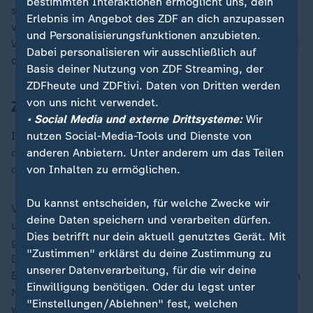
bestimmten Interaktionen ermöglicht uns, dein
sogar zerstören und für ein Massensterben von Vögeln
Erlebnis im Angebot des ZDF an dich anzupassen
verantwortlich sein. Aber ist da wirklich was dran? Ist
und Personalisierungsfunktionen anzubieten.
Windkraft eigentlich eine Gefahr für uns Menschen und
Dabei personalisieren wir ausschließlich auf
die Natur?
Basis deiner Nutzung von ZDF Streaming, der
ZDFheute und ZDFtivi. Daten von Dritten werden
von uns nicht verwendet.
ZDF-Backgroundcheck
• Social Media und externe Drittsysteme:
Wir
Im ZDF-Backgroundcheck wollen wir klären, woher
nutzen Social-Media-Tools und Dienste von
diese Behauptungen kommt, was dran ist und wer
anderen Anbietern. Unter anderem um das Teilen
davon profitiert.
von Inhalten zu ermöglichen.
Du kannst entscheiden, für welche Zwecke wir
Verschwörungserzählungen, geheime Mythen und
deine Daten speichern und verarbeiten dürfen.
umstrittene Thesen: Was ist dran? Wir schauen uns das
Dies betrifft nur dein aktuell genutztes Gerät. Mit
genauer an, liefern tiefe Recherchen und verfolgen
"Zustimmen" erklärst du deine Zustimmung zu
Debatten bis zu ihrem Ursprung. Der ZDF-
unserer Datenverarbeitung, für die wir deine
Backgroundcheck liefert Analysen zu wiederkehrenden
Einwilligung benötigen. Oder du legst unter
Narrativen und Thesen - auch, wenn es unangenehm
"Einstellungen/Ablehnen" fest, welchen
wird.