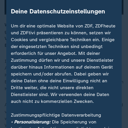
Deine Datenschutzeinstellungen
Windkraft-Gegner behaupten, dass Windräder
Um dir eine optimale Website von ZDF, ZDFheute
gesundheitsschädlich und für ein Massensterben von
und ZDFtivi präsentieren zu können, setzen wir
00:16
Vögeln verantwortlich sind. Woher kommen diese
Cookies und vergleichbare Techniken ein. Einige
Behauptungen und was ist dran?
der eingesetzten Techniken sind unbedingt
erforderlich für unser Angebot. Mit deiner
Zustimmung dürfen wir und unsere Dienstleister
Im ersten Halbjahr 2023 hatte Windkraft den größten
darüber hinaus Informationen auf deinem Gerät
Anteil am deutschen Strommix, und das sogar vor
speichern und/oder abrufen. Dabei geben wir
Kohle. Sie ist also eine wichtige Alternative zu fossilen
deine Daten ohne deine Einwilligung nicht an
Energien und damit unverzichtbar im Kampf gegen den
Dritte weiter, die nicht unsere direkten
Klimawandel.
Dienstleister sind. Wir verwenden deine Daten
auch nicht zu kommerziellen Zwecken.
Aber Windkraft hat nicht nur Unterstützer, sondern wird
von einigen Menschen auch kritisch betrachtet. Immer
Zustimmungspflichtige Datenverarbeitung
wieder gibt es Proteste und Berichte in den Medien -
• Personalisierung:
Die Speicherung von
Windkraft soll gesundheitsschädlich sein, das Klima