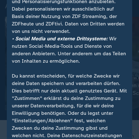
und Personalisierungsfunktionen anzubieten.
Aktuelle Videos
Dabei personalisieren wir ausschließlich auf
Basis deiner Nutzung von ZDF Streaming, der
ZDFheute und ZDFtivi. Daten von Dritten werden
von uns nicht verwendet.
• Social Media und externe Drittsysteme:
Wir
nutzen Social-Media-Tools und Dienste von
anderen Anbietern. Unter anderem um das Teilen
von Inhalten zu ermöglichen.
Du kannst entscheiden, für welche Zwecke wir
Europameisterschaft in 
deine Daten speichern und verarbeiten dürfen.
So unterstützen 
:
Feuerwehr schlägt Scheibe ein
Dies betrifft nur dein aktuell genutztes Gerät. Mit
Hund bei Hitze im Auto
Deutschlands S
"Zustimmen" erklärst du deine Zustimmung zu
Stars
Video
1:10
Video
0:18
unserer Datenverarbeitung, für die wir deine
Einwilligung benötigen. Oder du legst unter
"Einstellungen/Ablehnen" fest, welchen
Zwecken du deine Zustimmung gibst und
welchen nicht. Deine Datenschutzeinstellungen
nach oben