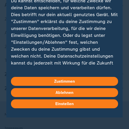
Du kannst entscheiden, für welche Zwecke wir
Aktuell bei ZDFheute
deine Daten speichern und verarbeiten dürfen.
Dies betrifft nur dein aktuell genutztes Gerät. Mit
Zuletzt veröffentlicht
"Zustimmen" erklärst du deine Zustimmung zu
unserer Datenverarbeitung, für die wir deine
Aktuelle Sendungs-Videos
Einwilligung benötigen. Oder du legst unter
"Einstellungen/Ablehnen" fest, welchen
ZDFheute Stories
Zwecken du deine Zustimmung gibst und
welchen nicht. Deine Datenschutzeinstellungen
Themen im Überblick
kannst du jederzeit mit Wirkung für die Zukunft
in deinen Einstellungen widerrufen oder ändern.
ZDFheute Update
Zustimmen
Hier findest du das Impressum.
ZDFheute Apps
Weitere Informationen findest du in unserer
Ablehnen
Datenschutzerklärung.
Einstellen
Nutzungsbedingungen
Datenschutz
Datenschutzeinstellungen
Impressum