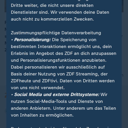
Dritte weiter, die nicht unsere direkten
Dienstleister sind. Wir verwenden deine Daten
auch nicht zu kommerziellen Zwecken.
Für grundlegende Reformen würde eine deutliche
Mehrheit nur geringe oder gar keine Belastungen bei
00:16
Zustimmungspflichtige Datenverarbeitung
sich selbst in Kauf nehmen. Die Regierung von Kanzler
• Personalisierung:
Die Speicherung von
Merz bekommt weiterhin äußerst niedrige
bestimmten Interaktionen ermöglicht uns, dein
Zustimmungswerte.
Erlebnis im Angebot des ZDF an dich anzupassen
und Personalisierungsfunktionen anzubieten.
Dabei personalisieren wir ausschließlich auf
Basis deiner Nutzung von ZDF Streaming, der
nach oben
ZDFheute und ZDFtivi. Daten von Dritten werden
von uns nicht verwendet.
• Social Media und externe Drittsysteme:
Wir
nutzen Social-Media-Tools und Dienste von
anderen Anbietern. Unter anderem um das Teilen
von Inhalten zu ermöglichen.