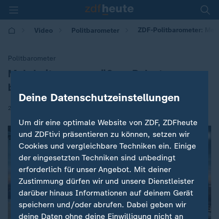
ZDF-Politbarometer: Meh
Video
Politbarometer
Politbarometer
Mehrheit gegen größere Belastungen
:
bei Reformen
Deine Datenschutzeinstellungen
|
22.05.2026 | 14:57
Um dir eine optimale Website von ZDF, ZDFheute
und ZDFtivi präsentieren zu können, setzen wir
Cookies und vergleichbare Techniken ein. Einige
der eingesetzten Techniken sind unbedingt
erforderlich für unser Angebot. Mit deiner
Zustimmung dürfen wir und unsere Dienstleister
darüber hinaus Informationen auf deinem Gerät
speichern und/oder abrufen. Dabei geben wir
deine Daten ohne deine Einwilligung nicht an