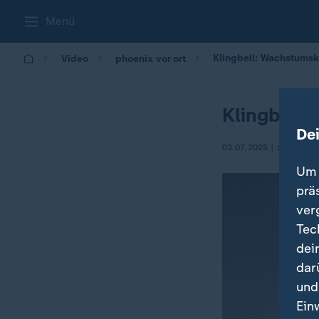
Menü
Klingbeil: Wachstumsku
Video
phoenix vor ort
Klingbeil:
De
03.07.2025 | 13:24
Um 
prä
ver
Tec
dei
dar
und
Ein