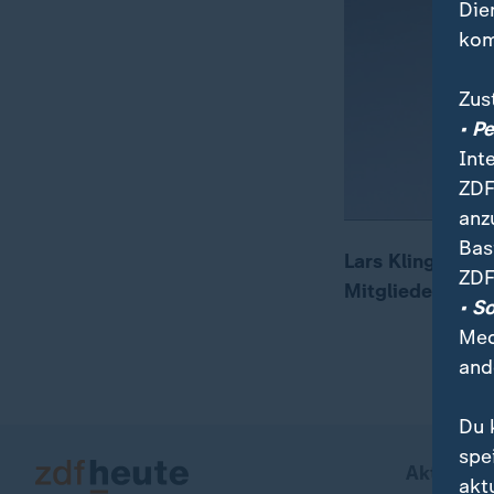
Die
kom
Zus
• P
Int
ZDF
anz
Bas
Lars Klingbeil 
ZDF
Mitgliedervers
• S
Med
and
Du 
spe
Aktuell b
akt