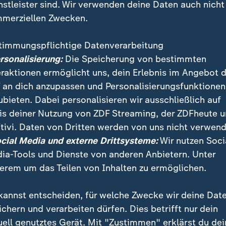
nstleister sind. Wir verwenden deine Daten auch nicht
merziellen Zwecken.
timmungspflichtige Datenverarbeitung
ersonalisierung:
Die Speicherung von bestimmten
eraktionen ermöglicht uns, dein Erlebnis im Angebot 
 an dich anzupassen und Personalisierungsfunktionen
ubieten. Dabei personalisieren wir ausschließlich auf
is deiner Nutzung von ZDF Streaming, der ZDFheute 
(SPD) hält auf der 80. Bankwirtschaftlichen Tagung un
tivi. Daten von Dritten werden von uns nicht verwend
ammlung des BVR 2025 unter dem Motto "GenoNextLe
ocial Media und externe Drittsysteme:
Wir nutzen Soci
ia-Tools und Dienste von anderen Anbietern. Unter
erem um das Teilen von Inhalten zu ermöglichen.
kannst entscheiden, für welche Zwecke wir deine Dat
ichern und verarbeiten dürfen. Dies betrifft nur dein
ei ZDFheute
ZDFheute Update
uell genutztes Gerät. Mit "Zustimmen" erklärst du dei