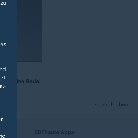
 zu
des
und
d
et.
vel" eine Rede.
al-
nach oben
en
ZDFheute Apps
ne