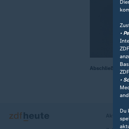
Die
kom
Zus
• P
Int
ZDF
anz
Bas
Abschließende 
ZDF
• S
Med
and
Du 
Aktuell b
spe
akt