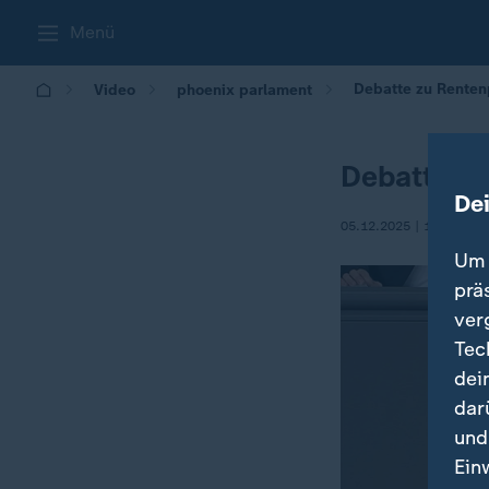
Menü
Debatte zu Renten
Video
phoenix parlament
Debatte z
De
05.12.2025 | 13:43
Um 
prä
ver
Tec
dei
dar
und
Ein