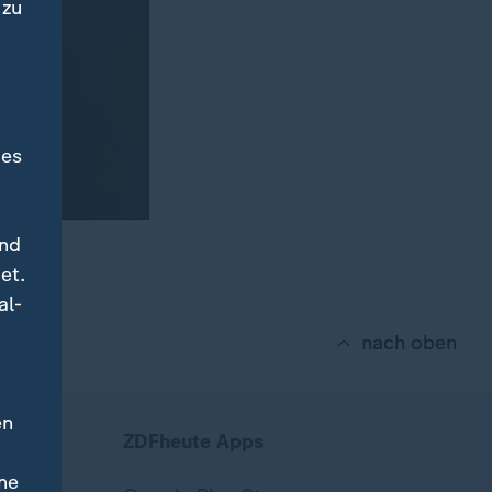
 zu
des
und
et.
al-
nach oben
en
ZDFheute Apps
ne