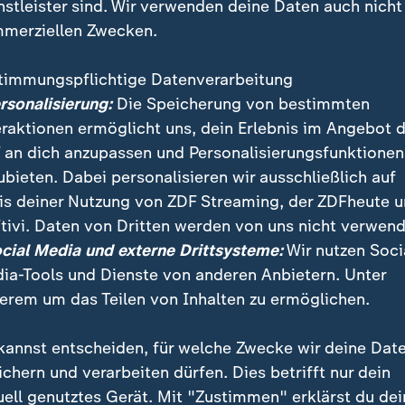
nstleister sind. Wir verwenden deine Daten auch nicht
merziellen Zwecken.
timmungspflichtige Datenverarbeitung
ersonalisierung:
Die Speicherung von bestimmten
eraktionen ermöglicht uns, dein Erlebnis im Angebot 
 an dich anzupassen und Personalisierungsfunktionen
ubieten. Dabei personalisieren wir ausschließlich auf
is deiner Nutzung von ZDF Streaming, der ZDFheute 
Beratungen im Bundestag zum Rentenpaket
tivi. Daten von Dritten werden von uns nicht verwend
ocial Media und externe Drittsysteme:
Wir nutzen Soci
ia-Tools und Dienste von anderen Anbietern. Unter
erem um das Teilen von Inhalten zu ermöglichen.
kannst entscheiden, für welche Zwecke wir deine Dat
ei ZDFheute
ZDFheute Update
ichern und verarbeiten dürfen. Dies betrifft nur dein
uell genutztes Gerät. Mit "Zustimmen" erklärst du dei