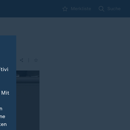
Merkliste
Suche
|
tivi
 Mit
n
ine
ten