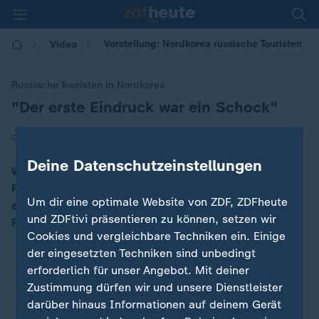
Vorstellung: Nordkorea russische Touristen
Video
Russische Touristen in Nordkorea
"Der erste Eindruck war ein Schock"
:
|
02.02.2025 | 13:54
Deine Datenschutzeinstellungen
Wegen Putins Angriffskrieg auf die Ukraine dürfen
Russen zurzeit in viele westliche Länder nicht
Um dir eine optimale Website von ZDF, ZDFheute
einreisen. Nordkorea empfängt sie nach der Corona-
und ZDFtivi präsentieren zu können, setzen wir
Pandemie mit offenen Armen.
Cookies und vergleichbare Techniken ein. Einige
der eingesetzten Techniken sind unbedingt
erforderlich für unser Angebot. Mit deiner
Zustimmung dürfen wir und unsere Dienstleister
darüber hinaus Informationen auf deinem Gerät