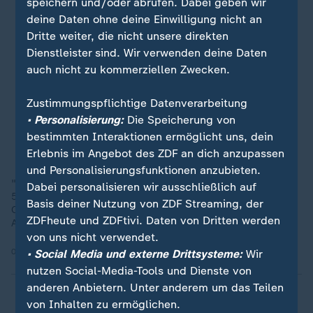
speichern und/oder abrufen. Dabei geben wir
deine Daten ohne deine Einwilligung nicht an
Dritte weiter, die nicht unsere direkten
Dienstleister sind. Wir verwenden deine Daten
auch nicht zu kommerziellen Zwecken.
Zustimmungspflichtige Datenverarbeitung
• Personalisierung:
Die Speicherung von
bestimmten Interaktionen ermöglicht uns, dein
Erlebnis im Angebot des ZDF an dich anzupassen
und Personalisierungsfunktionen anzubieten.
"Wir haben uns in einer Mischung aus dem alten Moskau der
Dabei personalisieren wir ausschließlich auf
50er- und 70er-Jahre befunden und einer Art modernem
Basis deiner Nutzung von ZDF Streaming, der
Computerspiel", beschreibt der russische Videoblogger
ZDFheute und ZDFtivi. Daten von Dritten werden
Alexander Lapin seinen Besuch in Nordkorea.
von uns nicht verwendet.
02.02.2025 | 1:29 min
• Social Media und externe Drittsysteme:
Wir
nutzen Social-Media-Tools und Dienste von
anderen Anbietern. Unter anderem um das Teilen
von Inhalten zu ermöglichen.