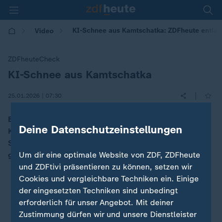
KI-Schnee aus Kamtschatka: ZDFheute entlarv
Video
ZDFheuteCheck
KI-Schnee aus Kamtschatka
:
|
25.01.2026 | 07:30
Es hat viel geschneit auf der russischen Halbinsel
Deine Datenschutzeinstellungen
Kamtschatka, Bilder im Netz zeigen die dramatische
Situation – viele davon sind aber auch mit KI
Um dir eine optimale Website von ZDF, ZDFheute
generiert.
und ZDFtivi präsentieren zu können, setzen wir
Cookies und vergleichbare Techniken ein. Einige
der eingesetzten Techniken sind unbedingt
erforderlich für unser Angebot. Mit deiner
Zustimmung dürfen wir und unsere Dienstleister