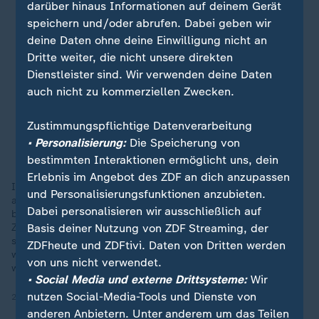
darüber hinaus Informationen auf deinem Gerät
speichern und/oder abrufen. Dabei geben wir
deine Daten ohne deine Einwilligung nicht an
Dritte weiter, die nicht unsere direkten
Dienstleister sind. Wir verwenden deine Daten
auch nicht zu kommerziellen Zwecken.
Zustimmungspflichtige Datenverarbeitung
• Personalisierung:
Die Speicherung von
bestimmten Interaktionen ermöglicht uns, dein
Erlebnis im Angebot des ZDF an dich anzupassen
In diesem Fall konnten wir bestimmte Schneebilder unter
und Personalisierungsfunktionen anzubieten.
anderem mit einer Software als Fakes entlarven. Klingt
Dabei personalisieren wir ausschließlich auf
beruhigend, ist es aber nur bedingt, so Jan Schneider vom
Basis deiner Nutzung von ZDF Streaming, der
ZDFheuteCheck. Denn solche Tools sind keine Garantie: Sie
stufen hin und wieder auch KI-Bilder als echt ein – vor allem,
ZDFheute und ZDFtivi. Daten von Dritten werden
wenn die Bilder gut gemacht sind oder nachbearbeitet
von uns nicht verwendet.
wurden.
• Social Media und externe Drittsysteme:
Wir
nutzen Social-Media-Tools und Dienste von
25.01.2026 | 1:32 min
anderen Anbietern. Unter anderem um das Teilen