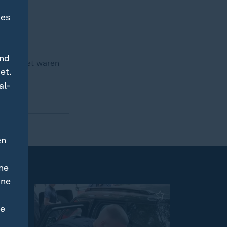
des
und
erheiratet waren
et.
al-
en
ne
ine
ne