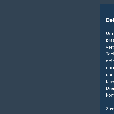
De
Um 
prä
ver
Tec
dei
dar
und
Ein
Die
kom
Zus