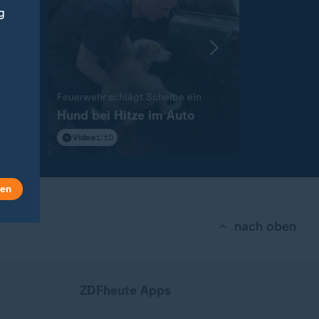
g
Europameiste
So unters
:
Feuerwehr schlägt Scheibe ein
Hund bei Hitze im Auto
Deutschl
Stars
Video
1:10
Video
0:18
len
nach oben
ZDFheute Apps