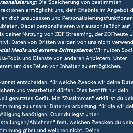
ersonalisierung:
Die Speicherung von bestimmten
eraktionen ermöglicht uns, dein Erlebnis im Angebot 
 an dich anzupassen und Personalisierungsfunktionen
ubieten. Dabei personalisieren wir ausschließlich auf
is deiner Nutzung von ZDF Streaming, der ZDFheute 
wie viele Menschen in Deutschland in welchem Alter 1990 v
tivi. Daten von Dritten werden von uns nicht verwend
eute sind.
ocial Media und externe Drittsysteme:
Wir nutzen Soci
ia-Tools und Dienste von anderen Anbietern. Unter
erem um das Teilen von Inhalten zu ermöglichen.
kannst entscheiden, für welche Zwecke wir deine Dat
ichern und verarbeiten dürfen. Dies betrifft nur dein
uell genutztes Gerät. Mit "Zustimmen" erklärst du dei
timmung zu unserer Datenverarbeitung, für die wir de
willigung benötigen. Oder du legst unter
nstellungen/Ablehnen" fest, welchen Zwecken du dei
timmung gibst und welchen nicht. Deine