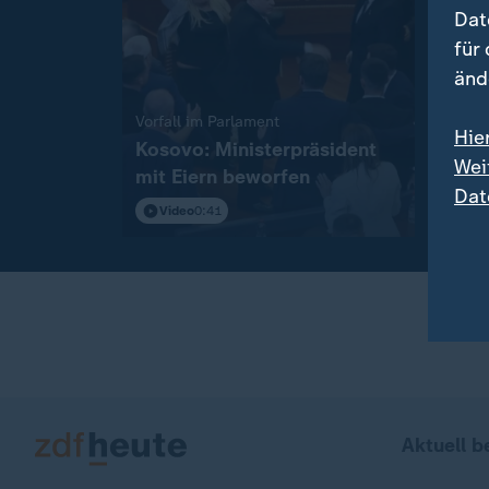
Dat
für
änd
:
Vorfall im Parlament
Mit 9
Hie
Kosovo: Ministerpräsident
Deut
Wei
mit Eiern beworfen
Sync
Dat
Video
0:41
Vi
Aktuell b