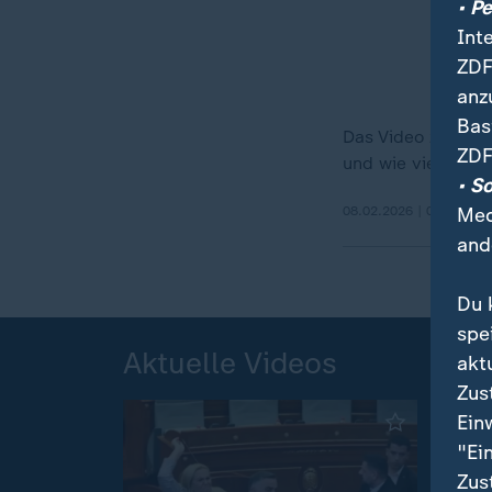
• P
Int
ZDF
anz
Bas
Das Video zeigt, 
ZDF
und wie viele es h
• S
Med
08.02.2026 | 0:20 min
and
Du 
spe
Aktuelle Videos
akt
Zus
Ein
"Ei
Zus