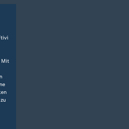
tivi
 Mit
n
ine
ten
 zu