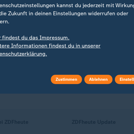
enschutzeinstellungen kannst du jederzeit mit Wirkun
 die Zukunft in deinen Einstellungen widerrufen oder
ern.
:
:
4 Jahren noch im Tonstudio
Waldbrand am Gardasee
r findest du das Impressum.
schlands älteste
Anwohner und Touristen
tere Informationen findest du in unserer
hronsprecherin
können zurückkehren
enschutzerklärung.
deo
1:33
Video
0:37
Zustimmen
Ablehnen
Einstel
ei ZDFheute
ZDFheute Update