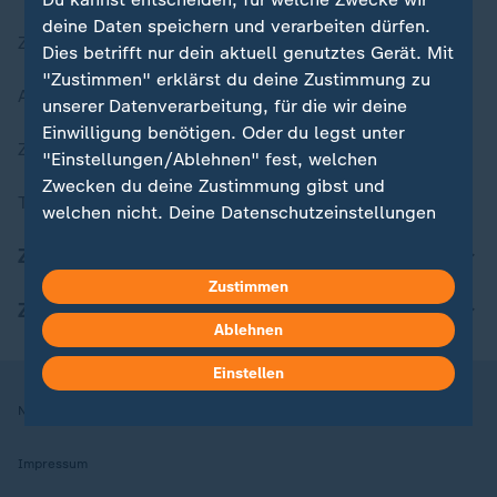
deine Daten speichern und verarbeiten dürfen.
Zuletzt veröffentlicht
Dies betrifft nur dein aktuell genutztes Gerät. Mit
"Zustimmen" erklärst du deine Zustimmung zu
Aktuelle Sendungs-Videos
unserer Datenverarbeitung, für die wir deine
Einwilligung benötigen. Oder du legst unter
ZDFheute Stories
"Einstellungen/Ablehnen" fest, welchen
Zwecken du deine Zustimmung gibst und
Themen im Überblick
welchen nicht. Deine Datenschutzeinstellungen
kannst du jederzeit mit Wirkung für die Zukunft
ZDFheute Update
in deinen Einstellungen widerrufen oder ändern.
Zustimmen
ZDFheute Apps
Hier findest du das Impressum.
Ablehnen
Weitere Informationen findest du in unserer
Datenschutzerklärung.
Einstellen
Nutzungsbedingungen
Datenschutz
Datenschutzeinstellungen
Impressum