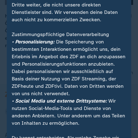
Dritte weiter, die nicht unsere direkten
Dienstleister sind. Wir verwenden deine Daten
Hohe Inzidenzen gibt es auch in unserem Nachbarland
auch nicht zu kommerziellen Zwecken.
Österreich. Jetzt hat auch die Bundesregierung
00:06
Österreich erneut zum Hochrisikogebiet erklärt und
Zustimmungspflichtige Datenverarbeitung
eine Reisewarnung für deutsche Urlauber
• Personalisierung:
Die Speicherung von
rausgegeben.
bestimmten Interaktionen ermöglicht uns, dein
Erlebnis im Angebot des ZDF an dich anzupassen
und Personalisierungsfunktionen anzubieten.
Dabei personalisieren wir ausschließlich auf
nach oben
Basis deiner Nutzung von ZDF Streaming, der
ZDFheute und ZDFtivi. Daten von Dritten werden
von uns nicht verwendet.
• Social Media und externe Drittsysteme:
Wir
nutzen Social-Media-Tools und Dienste von
anderen Anbietern. Unter anderem um das Teilen
von Inhalten zu ermöglichen.
Aktuell bei ZDFheute
Du kannst entscheiden, für welche Zwecke wir