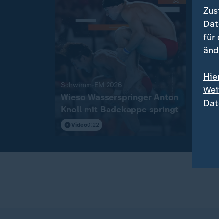
Zus
Dat
für
änd
Hie
:
Schwimm-EM 2026
"Herz
Wei
Wieso Wasserspringer Anton
Wass
Dat
Knoll mit Badekappe springt
Silb
emot
Video
0:22
Vi