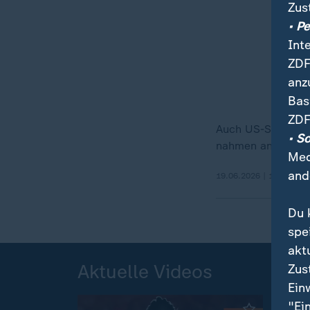
Zus
• P
Int
ZDF
anz
Bas
ZDF
Auch US-Stars wi
• S
nahmen an der Eröf
Med
and
19.06.2026 | 1:29 min
Du 
spe
akt
Aktuelle Videos
Zus
Ein
"Ei