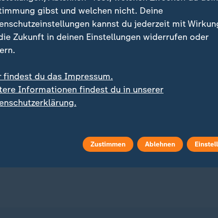
timmung gibst und welchen nicht. Deine
enschutzeinstellungen kannst du jederzeit mit Wirkun
 die Zukunft in deinen Einstellungen widerrufen oder
ern.
r findest du das Impressum.
:
zerreißende Nachricht"
Schließende Schranke ignorier
tere Informationen findest du in unserer
erspringen: Dieses
Zug kollidiert auf
enschutzerklärung.
er ist besonders
Bahnübergang mit Trakt
ional
deo
0:38
Video
0:40
Zustimmen
Ablehnen
Einstel