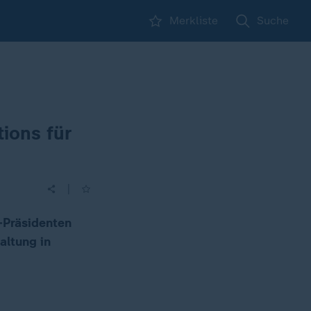
Merkliste
Suche
ions für
|
-Präsidenten
altung in