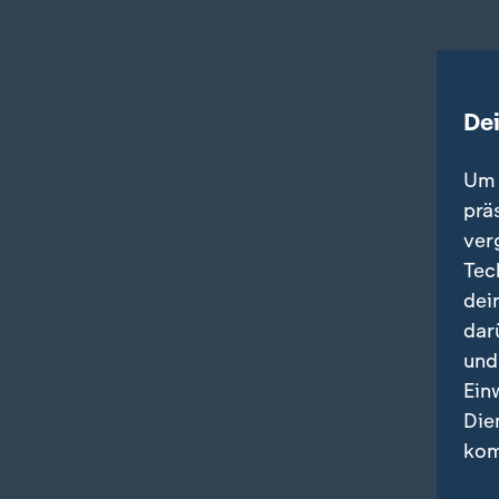
De
Um 
prä
ver
Tec
dei
dar
und
Ein
Die
kom