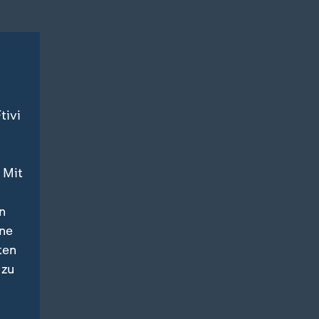
tivi
 Mit
n
ine
ten
 zu