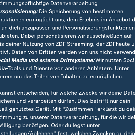
timmungspflichtige Datenverarbeitung
ersonalisierung:
Die Speicherung von bestimmten
eraktionen ermöglicht uns, dein Erlebnis im Angebot 
 an dich anzupassen und Personalisierungsfunktionen
ubieten. Dabei personalisieren wir ausschließlich auf
is deiner Nutzung von ZDF Streaming, der ZDFheute 
tivi. Daten von Dritten werden von uns nicht verwend
e Stevie Wonder, Bruce Springsteen, Steven Spielberg und
ocial Media und externe Drittsysteme:
Wir nutzen Soci
fnungsfeier teil.
ia-Tools und Dienste von anderen Anbietern. Unter
erem um das Teilen von Inhalten zu ermöglichen.
kannst entscheiden, für welche Zwecke wir deine Dat
ichern und verarbeiten dürfen. Dies betrifft nur dein
uell genutztes Gerät. Mit "Zustimmen" erklärst du dei
timmung zu unserer Datenverarbeitung, für die wir de
willigung benötigen. Oder du legst unter
nstellungen/Ablehnen" fest, welchen Zwecken du dei