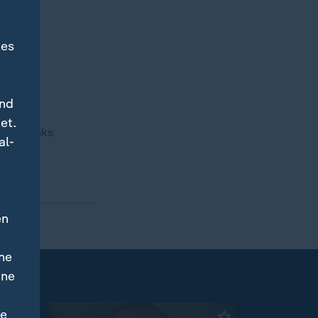
des
und
et.
 Tom Hanks
al-
en
ne
ine
ne