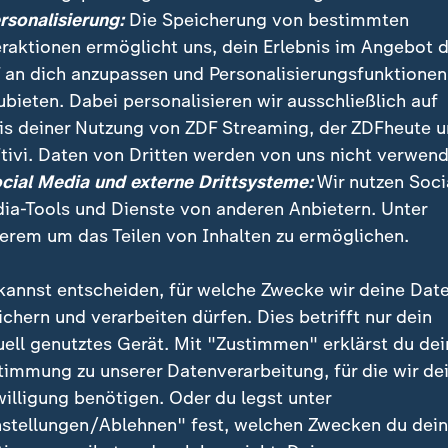
ersonalisierung:
Die Speicherung von bestimmten
eraktionen ermöglicht uns, dein Erlebnis im Angebot 
 an dich anzupassen und Personalisierungsfunktionen
ubieten. Dabei personalisieren wir ausschließlich auf
is deiner Nutzung von ZDF Streaming, der ZDFheute 
bekannte Stadionwelle wurde in den mexikanischen Fußball
tivi. Daten von Dritten werden von uns nicht verwend
eisterschaft 1986 berühmt.
ocial Media und externe Drittsysteme:
Wir nutzen Soci
ia-Tools und Dienste von anderen Anbietern. Unter
erem um das Teilen von Inhalten zu ermöglichen.
kannst entscheiden, für welche Zwecke wir deine Dat
ichern und verarbeiten dürfen. Dies betrifft nur dein
uell genutztes Gerät. Mit "Zustimmen" erklärst du dei
timmung zu unserer Datenverarbeitung, für die wir de
willigung benötigen. Oder du legst unter
nstellungen/Ablehnen" fest, welchen Zwecken du dei