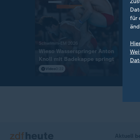
Zus
Dat
für
änd
Hie
:
Schwimm-EM 2026
"Herz
Wieso Wasserspringer Anton
Wass
Wei
Knoll mit Badekappe springt
Silb
Dat
emot
Video
0:22
Vi
Aktuell b