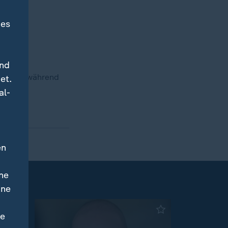
des
und
stadien während
et.
al-
en
ne
ine
ne