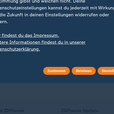
timmung gibst und welchen nicht. Deine
enschutzeinstellungen kannst du jederzeit mit Wirkun
 die Zukunft in deinen Einstellungen widerrufen oder
ern.
r findest du das Impressum.
:
zerreißende Nachricht"
Schließende Schranke ignorier
erspringen: Dieses
Zug kollidiert auf
tere Informationen findest du in unserer
er ist besonders
Bahnübergang mit Trakt
enschutzerklärung.
ional
deo
0:38
Video
0:40
Zustimmen
Ablehnen
Einstel
ei ZDFheute
ZDFheute Update