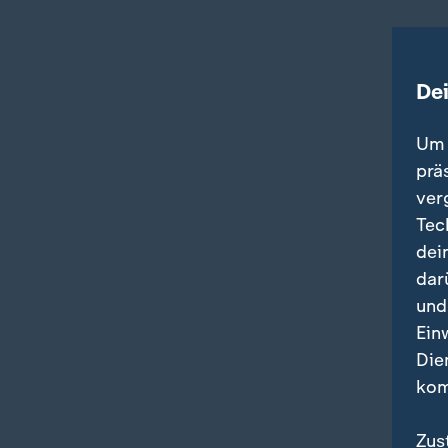
De
Um 
prä
ver
Tec
dei
dar
und
Ein
Die
kom
Zus