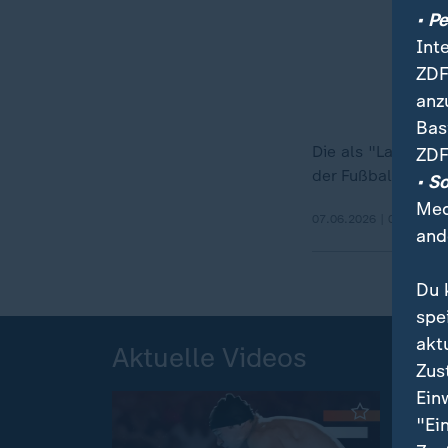
• P
Int
ZDF
anz
Bas
Die als "La Ola" 
ZDF
der Fußballweltm
• S
Med
07.06.2026 | 0:29 min
and
Du 
spe
akt
Aktuelle Videos
Zus
Ein
"Ei