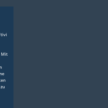
tivi
 Mit
n
ine
ten
 zu