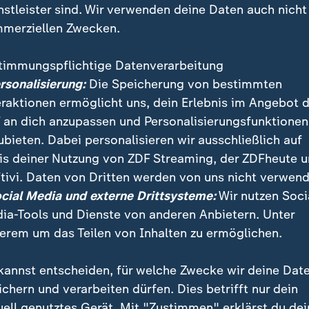
nstleister sind. Wir verwenden deine Daten auch nicht
merziellen Zwecken.
timmungspflichtige Datenverarbeitung
ersonalisierung:
Die Speicherung von bestimmten
eraktionen ermöglicht uns, dein Erlebnis im Angebot 
 an dich anzupassen und Personalisierungsfunktionen
ubieten. Dabei personalisieren wir ausschließlich auf
is deiner Nutzung von ZDF Streaming, der ZDFheute 
alwahlen am 14. September in NRW werden nicht nur
tivi. Daten von Dritten werden von uns nicht verwend
wählt, sie gelten auch als Stimmungstest. In Gelsenki
ocial Media und externe Drittsysteme:
Wir nutzen Soci
der Regierung, das könnte der AfD zugutekommen.
ia-Tools und Dienste von anderen Anbietern. Unter
erem um das Teilen von Inhalten zu ermöglichen.
kannst entscheiden, für welche Zwecke wir deine Dat
ichern und verarbeiten dürfen. Dies betrifft nur dein
uell genutztes Gerät. Mit "Zustimmen" erklärst du dei