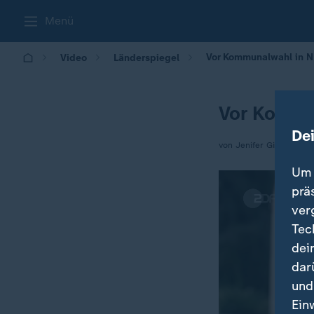
Menü
Vor Kommunalwahl in 
Video
Länderspiegel
Vor Kommu
De
von Jenifer Girke
Um 
prä
ver
Tec
dei
dar
und
Ein