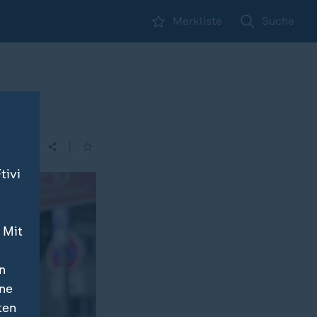
Merkliste
Suche
|
| 17:05
tivi
 Mit
n
ine
ten