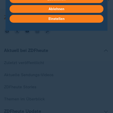
Ablehnen
Einstellen
Aktuell bei ZDFheute
Zuletzt veröffentlicht
Aktuelle Sendungs-Videos
ZDFheute Stories
Themen im Überblick
ZDFheute Update