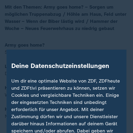
Mit den Themen: Army goes home? – Sorgen um
möglichen Truppenabzug / Höhle am Haus, Feld unter
00:16
Wasser – Wenn der Biber lästig wird / Hammer der
Woche – Neues Feuerwehrhaus zu niedrig gebaut
Army goes home?
Sorgen um möglichen Truppenabzug
Deine Datenschutzeinstellungen
Leben im Dunkeln
Das stille Leid der ME/CFS-Patienten
Um dir eine optimale Website von ZDF, ZDFheute
Höhle am Haus, Feld unter Wasser
und ZDFtivi präsentieren zu können, setzen wir
Wenn der Biber lästig wird
Cookies und vergleichbare Techniken ein. Einige
der eingesetzten Techniken sind unbedingt
Hammer der Woche
erforderlich für unser Angebot. Mit deiner
Neues Feuerwehrhaus zu niedrig gebaut
Zustimmung dürfen wir und unsere Dienstleister
darüber hinaus Informationen auf deinem Gerät
speichern und/oder abrufen. Dabei geben wir
Moderation - Yve Fehring