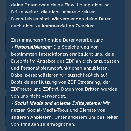
deine Daten ohne deine Einwilligung nicht an
Dritte weiter, die nicht unsere direkten
Dienstleister sind. Wir verwenden deine Daten
Möglicher Abzug amerikanischer
auch nicht zu kommerziellen Zwecken.
Truppen?
Cornelia Donath
Zustimmungspflichtige Datenverarbeitung
• Personalisierung:
Die Speicherung von
Video
5:04
bestimmten Interaktionen ermöglicht uns, dein
Erlebnis im Angebot des ZDF an dich anzupassen
Das stille Leid der ME/CFS-Patienten
und Personalisierungsfunktionen anzubieten.
Franziska Wunderlich, Susana Santina
Dabei personalisieren wir ausschließlich auf
Basis deiner Nutzung von ZDF Streaming, der
Video
5:30
ZDFheute und ZDFtivi. Daten von Dritten werden
von uns nicht verwendet.
Wenn der Biber lästig wird
• Social Media und externe Drittsysteme:
Wir
Caronline Drees, Jabok Rhein
nutzen Social-Media-Tools und Dienste von
anderen Anbietern. Unter anderem um das Teilen
Video
4:01
von Inhalten zu ermöglichen.