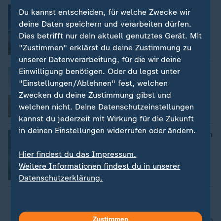
Warten auf Geld für Lausitzer
Du kannst entscheiden, für welche Zwecke wir
Kohleaustieg
deine Daten speichern und verarbeiten dürfen.
Stefan Kelch, Jan Meier
Dies betrifft nur dein aktuell genutztes Gerät. Mit
"Zustimmen" erklärst du deine Zustimmung zu
Video
5:08
unserer Datenverarbeitung, für die wir deine
Einwilligung benötigen. Oder du legst unter
Deutschlandreise Lieberoser Heide
"Einstellungen/Ablehnen" fest, welchen
Nicole Frölich
Zwecken du deine Zustimmung gibst und
welchen nicht. Deine Datenschutzeinstellungen
Video
5:33
kannst du jederzeit mit Wirkung für die Zukunft
in deinen Einstellungen widerrufen oder ändern.
ME/CFS – unverstanden und ungesehen
Susana Santina, Franziska Wunderlich
Hier findest du das Impressum.
Weitere Informationen findest du in unserer
Video
15:29
Datenschutzerklärung.
Zustimmen
nach oben