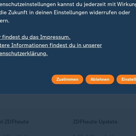
enschutzeinstellungen kannst du jederzeit mit Wirkun
 die Zukunft in deinen Einstellungen widerrufen oder
ern.
r findest du das Impressum.
wasserschutz im Ahrtal
Die Flut ist noch in den K
tere Informationen findest du in unserer
n Geiger
Julia Schröter
enschutzerklärung.
deo
4:52
Video
4:22
Zustimmen
Ablehnen
Einstel
ei ZDFheute
ZDFheute Update