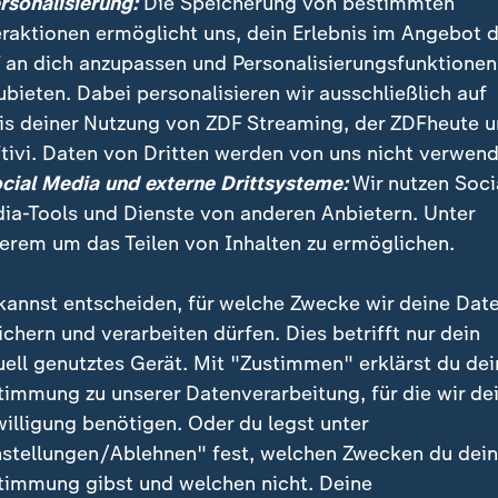
ersonalisierung:
Die Speicherung von bestimmten
verloren haben?
eraktionen ermöglicht uns, dein Erlebnis im Angebot 
 an dich anzupassen und Personalisierungsfunktionen
 Fehring geht diesen Fragen nach und trifft Betroffen
ubieten. Dabei personalisieren wir ausschließlich auf
us den Studios Rheinland-Pfalz und Nordrhein-Westfal
is deiner Nutzung von ZDF Streaming, der ZDFheute 
ist die Flut noch längst nicht vorbei. Die Wunden heil
tivi. Daten von Dritten werden von uns nicht verwend
ge nach psychologischer Unterstützung ist weiterhin 
ocial Media und externe Drittsysteme:
Wir nutzen Soci
astungen kommt der oft zermürbende Kampf um Wieder
ia-Tools und Dienste von anderen Anbietern. Unter
erem um das Teilen von Inhalten zu ermöglichen.
gt auch: Wie steht es um den Hochwasserschutz? Ist 
 solche Katastrophe vorbereitet?
kannst entscheiden, für welche Zwecke wir deine Dat
ichern und verarbeiten dürfen. Dies betrifft nur dein
ckt sie nach vorn und zeigt, wie der Tourismus wieder 
uell genutztes Gerät. Mit "Zustimmen" erklärst du dei
 neu erfindet: "We AHR open"
timmung zu unserer Datenverarbeitung, für die wir de
willigung benötigen. Oder du legst unter
nstellungen/Ablehnen" fest, welchen Zwecken du dei
timmung gibst und welchen nicht. Deine