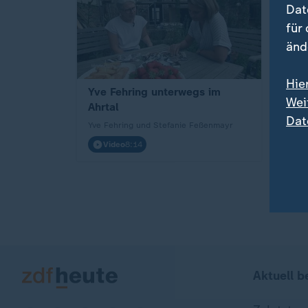
Dat
für
änd
Hie
Yve Fehring unterwegs im
Hoch
Wei
Ahrtal
Mario
Dat
Yve Fehring und Stefanie Feßenmayr
Video
8:14
Vi
Aktuell b