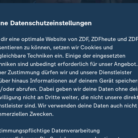
ine Datenschutzeinstellungen
dir eine optimale Website von ZDF, ZDFheute und ZDF
sentieren zu können, setzen wir Cookies und
gleichbare Techniken ein. Einige der eingesetzten
hniken sind unbedingt erforderlich für unser Angebot.
ner Zustimmung dürfen wir und unsere Dienstleister
 der verheerenden Flut schaut der Länderspiegel ins A
über hinaus Informationen auf deinem Gerät speicher
 dort heute? Was hat sich beim Hochwasserschutz g
/oder abrufen. Dabei geben wir deine Daten ohne de
willigung nicht an Dritte weiter, die nicht unsere direk
der Flut im Ahrtal zeigt der "Länderspiegel" in einer
nstleister sind. Wir verwenden deine Daten auch nicht
 Folgen der Katastrophe bis heute sind.
merziellen Zwecken.
deraufbau voran? Wo hakt es noch – wo stehen imme
timmungspflichtige Datenverarbeitung
h im dauerhaften Provisorium? Und wie geht es den M