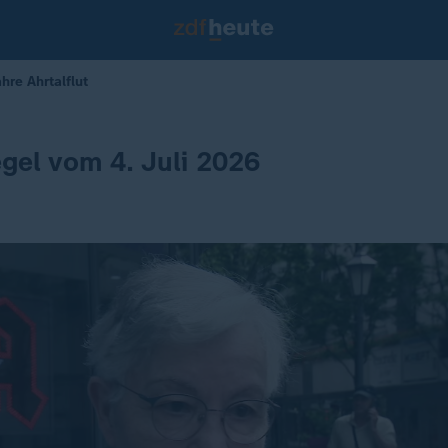
hre Ahrtalflut
gel vom 4. Juli 2026