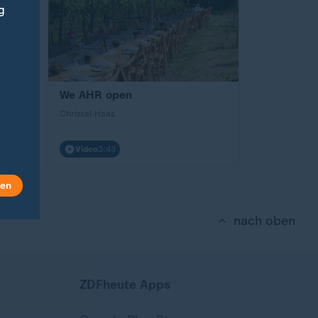
g
öpfen
We AHR open
Christel Haas
Video
3:43
len
nach oben
ZDFheute Apps