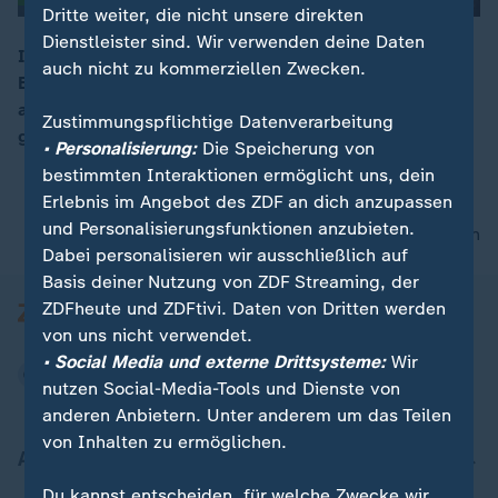
Dritte weiter, die nicht unsere direkten
Dienstleister sind. Wir verwenden deine Daten
Im rheinland-pfälzischen Gauersheim geraten
auch nicht zu kommerziellen Zwecken.
Besucher eines Bürgertreffs mit AfD-Sympathisanten
00:16
aneinander, die Polizei muss eingreifen. Dass das
Zustimmungspflichtige Datenverarbeitung
genau hier passiert, scheint kein Zufall zu sein.
• Personalisierung:
Die Speicherung von
bestimmten Interaktionen ermöglicht uns, dein
Erlebnis im Angebot des ZDF an dich anzupassen
und Personalisierungsfunktionen anzubieten.
nach oben
Dabei personalisieren wir ausschließlich auf
Basis deiner Nutzung von ZDF Streaming, der
ZDFheute und ZDFtivi. Daten von Dritten werden
von uns nicht verwendet.
• Social Media und externe Drittsysteme:
Wir
nutzen Social-Media-Tools und Dienste von
anderen Anbietern. Unter anderem um das Teilen
von Inhalten zu ermöglichen.
Aktuell bei ZDFheute
Du kannst entscheiden, für welche Zwecke wir