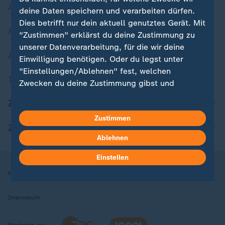
Zuletzt veröffentlicht
deine Daten speichern und verarbeiten dürfen.
Dies betrifft nur dein aktuell genutztes Gerät. Mit
Aktuelle Sendungs-Videos
"Zustimmen" erklärst du deine Zustimmung zu
unserer Datenverarbeitung, für die wir deine
ZDFheute Stories
Einwilligung benötigen. Oder du legst unter
"Einstellungen/Ablehnen" fest, welchen
Themen im Überblick
Zwecken du deine Zustimmung gibst und
welchen nicht. Deine Datenschutzeinstellungen
ZDFheute Update
kannst du jederzeit mit Wirkung für die Zukunft
Zustimmen
in deinen Einstellungen widerrufen oder ändern.
ZDFheute Apps
Ablehnen
Hier findest du das Impressum.
Weitere Informationen findest du in unserer
Einstellen
Datenschutzerklärung.
Nutzungsbedingungen
Datenschutz
Datenschutzeinstellungen
Impressum