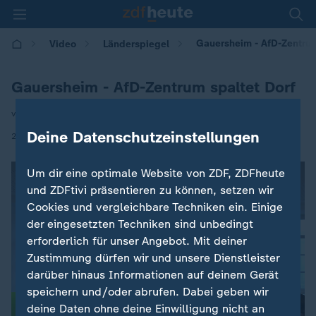
Gauersheim - AfD-Zentrum
Video
Länderspiegel
Gauersheim - AfD-Zentrum spaltet Dorf
von Astrid Delgado, Udo Harnach
Deine Datenschutzeinstellungen
|
28.10.2025 | 12:00
Um dir eine optimale Website von ZDF, ZDFheute
und ZDFtivi präsentieren zu können, setzen wir
Cookies und vergleichbare Techniken ein. Einige
der eingesetzten Techniken sind unbedingt
erforderlich für unser Angebot. Mit deiner
Zustimmung dürfen wir und unsere Dienstleister
darüber hinaus Informationen auf deinem Gerät
speichern und/oder abrufen. Dabei geben wir
deine Daten ohne deine Einwilligung nicht an