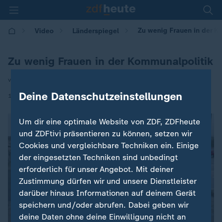
Zu wenig Frauen in der K
Video
Länderspiegel
Zu wenig Frauen in der Kommunalpolitik
von Nicole Frölich
Deine Datenschutzeinstellungen
|
13.12.2025 | 17:05
Um dir eine optimale Website von ZDF, ZDFheute
und ZDFtivi präsentieren zu können, setzen wir
Cookies und vergleichbare Techniken ein. Einige
der eingesetzten Techniken sind unbedingt
erforderlich für unser Angebot. Mit deiner
Zustimmung dürfen wir und unsere Dienstleister
darüber hinaus Informationen auf deinem Gerät
speichern und/oder abrufen. Dabei geben wir
deine Daten ohne deine Einwilligung nicht an