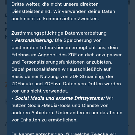
Dritte weiter, die nicht unsere direkten
Dienstleister sind. Wir verwenden deine Daten
Bundesweit haben nur 30 Prozent Frauen Mandate in
auch nicht zu kommerziellen Zwecken.
der Kommunalpolitik inne. Denn Hass und Hetze gegen
00:15
Frauen in der Politik nehmen immer mehr zu. Nicht alle
Zustimmungspflichtige Datenverarbeitung
haben die Kraft, dies durchzustehen.
• Personalisierung:
Die Speicherung von
bestimmten Interaktionen ermöglicht uns, dein
Erlebnis im Angebot des ZDF an dich anzupassen
und Personalisierungsfunktionen anzubieten.
nach oben
Dabei personalisieren wir ausschließlich auf
Basis deiner Nutzung von ZDF Streaming, der
ZDFheute und ZDFtivi. Daten von Dritten werden
von uns nicht verwendet.
• Social Media und externe Drittsysteme:
Wir
nutzen Social-Media-Tools und Dienste von
anderen Anbietern. Unter anderem um das Teilen
von Inhalten zu ermöglichen.
Aktuell bei ZDFheute
Du kannst entscheiden, für welche Zwecke wir