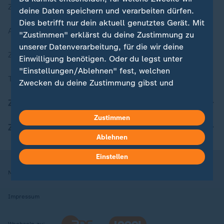
Zuletzt veröffentlicht
deine Daten speichern und verarbeiten dürfen.
Dies betrifft nur dein aktuell genutztes Gerät. Mit
Aktuelle Sendungs-Videos
"Zustimmen" erklärst du deine Zustimmung zu
unserer Datenverarbeitung, für die wir deine
ZDFheute Stories
Einwilligung benötigen. Oder du legst unter
"Einstellungen/Ablehnen" fest, welchen
Themen im Überblick
Zwecken du deine Zustimmung gibst und
welchen nicht. Deine Datenschutzeinstellungen
ZDFheute Update
kannst du jederzeit mit Wirkung für die Zukunft
Zustimmen
in deinen Einstellungen widerrufen oder ändern.
ZDFheute Apps
Ablehnen
Hier findest du das Impressum.
Weitere Informationen findest du in unserer
Einstellen
Datenschutzerklärung.
Nutzungsbedingungen
Datenschutz
Datenschutzeinstellungen
Impressum