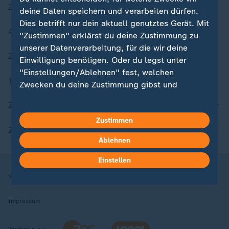
Zuletzt veröffentlicht
deine Daten speichern und verarbeiten dürfen.
Dies betrifft nur dein aktuell genutztes Gerät. Mit
Aktuelle Sendungs-Videos
"Zustimmen" erklärst du deine Zustimmung zu
unserer Datenverarbeitung, für die wir deine
ZDFheute Stories
Einwilligung benötigen. Oder du legst unter
"Einstellungen/Ablehnen" fest, welchen
Themen im Überblick
Zwecken du deine Zustimmung gibst und
welchen nicht. Deine Datenschutzeinstellungen
ZDFheute Update
kannst du jederzeit mit Wirkung für die Zukunft
Zustimmen
in deinen Einstellungen widerrufen oder ändern.
ZDFheute Apps
Ablehnen
Hier findest du das Impressum.
Weitere Informationen findest du in unserer
Einstellen
Datenschutzerklärung.
Nutzungsbedingungen
Datenschutz
Datenschutzeinstellungen
Impressum