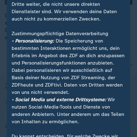
Dritte weiter, die nicht unsere direkten
Dienstleister sind. Wir verwenden deine Daten
Das Bistum Erfurt schließt Ende des Jahres vier von
auch nicht zu kommerziellen Zwecken.
sieben Kirchen, weil es immer weniger Katholiken gibt.
00:16
Die Crucis-Kirche ist eine davon und wird sogar über
Zustimmungspflichtige Datenverarbeitung
ein Portal zum Kauf angeboten.
• Personalisierung:
Die Speicherung von
bestimmten Interaktionen ermöglicht uns, dein
Erlebnis im Angebot des ZDF an dich anzupassen
und Personalisierungsfunktionen anzubieten.
nach oben
Dabei personalisieren wir ausschließlich auf
Basis deiner Nutzung von ZDF Streaming, der
ZDFheute und ZDFtivi. Daten von Dritten werden
von uns nicht verwendet.
• Social Media und externe Drittsysteme:
Wir
nutzen Social-Media-Tools und Dienste von
anderen Anbietern. Unter anderem um das Teilen
von Inhalten zu ermöglichen.
Aktuell bei ZDFheute
Du kannst entscheiden, für welche Zwecke wir