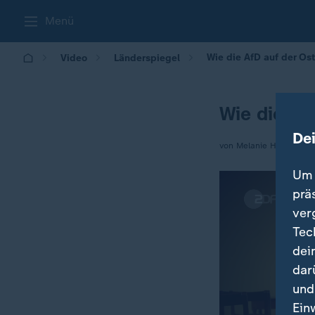
Menü
Wie die AfD auf der Ost
Video
Länderspiegel
Wie die Af
De
von Melanie Haack und
Um 
prä
ver
Tec
dei
dar
und
Ein