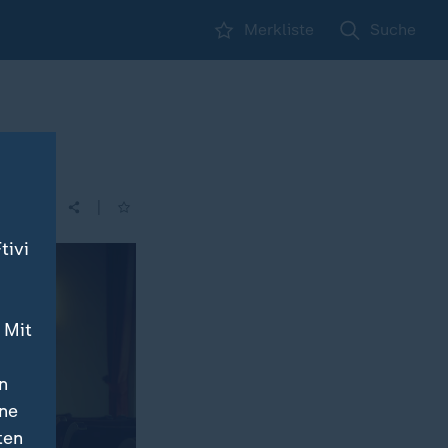
Merkliste
Suche
|
| 17:05
tivi
 Mit
n
ine
ten