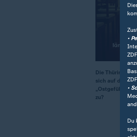
Die
kom
Zus
• P
Int
ZDF
anz
Bas
Die Thüringer Af
ZDF
sich auf der Si
00:16
20:20
• S
„Ostgefühl“, in
Med
zu?
and
Du 
spe