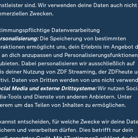
nstleister sind. Wir verwenden deine Daten auch nicht
merziellen Zwecken.
timmungspflichtige Datenverarbeitung
ersonalisierung:
Die Speicherung von bestimmten
eraktionen ermöglicht uns, dein Erlebnis im Angebot 
 an dich anzupassen und Personalisierungsfunktionen
ubieten. Dabei personalisieren wir ausschließlich auf
is deiner Nutzung von ZDF Streaming, der ZDFheute 
D weiß, wie sie junge Leute lockt. Ihr Chef, Björn Höc
tivi. Daten von Dritten werden von uns nicht verwend
mson, dem Kultmoped aus DDR-Zeiten. Die Partei nutzt
ocial Media und externe Drittsysteme:
Wir nutzen Soci
szeniert sich als heimatverbunden. Schauen die andere
ia-Tools und Dienste von anderen Anbietern. Unter
erem um das Teilen von Inhalten zu ermöglichen.
kannst entscheiden, für welche Zwecke wir deine Dat
ichern und verarbeiten dürfen. Dies betrifft nur dein