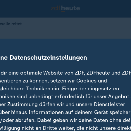
welle reitet
D auf der Ostwelle reitet
ine Datenschutzeinstellungen
 Daniela Sonntag
27.09.2025 
dir eine optimale Website von ZDF, ZDFheute und ZDF
sentieren zu können, setzen wir Cookies und
gleichbare Techniken ein. Einige der eingesetzten
hniken sind unbedingt erforderlich für unser Angebot.
ner Zustimmung dürfen wir und unsere Dienstleister
über hinaus Informationen auf deinem Gerät speicher
/oder abrufen. Dabei geben wir deine Daten ohne de
willigung nicht an Dritte weiter, die nicht unsere direk