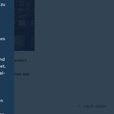
 zu
des
und
ke inszeniert
et.
 das
al-
n Parteien nur
en
nach oben