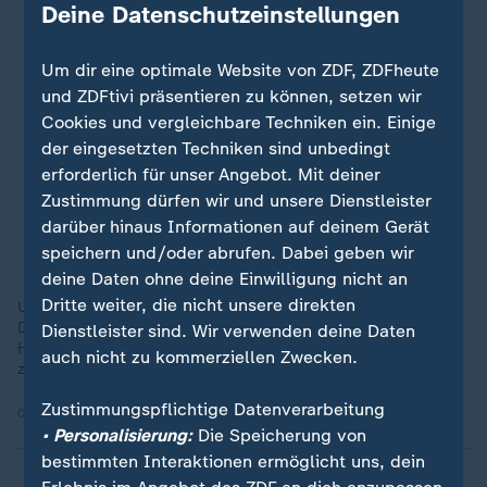
Deine Datenschutzeinstellungen
Um dir eine optimale Website von ZDF, ZDFheute
und ZDFtivi präsentieren zu können, setzen wir
Cookies und vergleichbare Techniken ein. Einige
der eingesetzten Techniken sind unbedingt
erforderlich für unser Angebot. Mit deiner
Zustimmung dürfen wir und unsere Dienstleister
darüber hinaus Informationen auf deinem Gerät
speichern und/oder abrufen. Dabei geben wir
deine Daten ohne deine Einwilligung nicht an
Dritte weiter, die nicht unsere direkten
US-Präsident Trump hat viele Umbaupläne für Washington.
Dazu gehören ein Triumphbogen und ein Ballsaal am Weißen
Dienstleister sind. Wir verwenden deine Daten
Haus. Kritiker werfen ihm vor, die Identität Washingtons damit
auch nicht zu kommerziellen Zwecken.
zu überschreiben.
Zustimmungspflichtige Datenverarbeitung
01.06.2026 | 1:22 min
• Personalisierung:
Die Speicherung von
bestimmten Interaktionen ermöglicht uns, dein