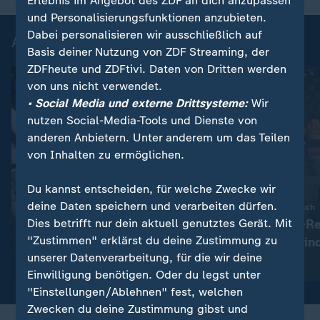
Erlebnis im Angebot des ZDF an dich anzupassen
und Personalisierungsfunktionen anzubieten.
Dabei personalisieren wir ausschließlich auf
Aktuelle Videos
Basis deiner Nutzung von ZDF Streaming, der
ZDFheute und ZDFtivi. Daten von Dritten werden
von uns nicht verwendet.
• Social Media und externe Drittsysteme:
Wir
nutzen Social-Media-Tools und Dienste von
anderen Anbietern. Unter anderem um das Teilen
von Inhalten zu ermöglichen.
Du kannst entscheiden, für welche Zwecke wir
deine Daten speichern und verarbeiten dürfen.
:
:
World Naked Bike Ride
Motorsport auf britisch
Dies betrifft nur dein aktuell genutztes Gerät. Mit
Hunderte Nackte radeln
Langstrecken-Re
"Zustimmen" erklärst du deine Zustimmung zu
durch die Hauptstadt
Rasenmäher sind
unserer Datenverarbeitung, für die wir deine
Video
0:42
Video
0:56
Einwilligung benötigen. Oder du legst unter
"Einstellungen/Ablehnen" fest, welchen
Zwecken du deine Zustimmung gibst und