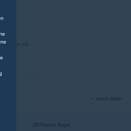
en
ne
ine
prüht sie mit
ne
g
nach oben
ZDFheute Apps