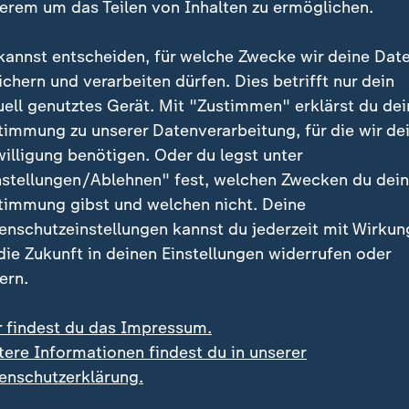
erem um das Teilen von Inhalten zu ermöglichen.
kannst entscheiden, für welche Zwecke wir deine Dat
ichern und verarbeiten dürfen. Dies betrifft nur dein
uell genutztes Gerät. Mit "Zustimmen" erklärst du dei
timmung zu unserer Datenverarbeitung, für die wir de
e von Ilhan Omar greift der Mann die Demokratin an und bes
willigung benötigen. Oder du legst unter
nstellungen/Ablehnen" fest, welchen Zwecken du dei
timmung gibst und welchen nicht. Deine
enschutzeinstellungen kannst du jederzeit mit Wirkun
 die Zukunft in deinen Einstellungen widerrufen oder
ern.
r findest du das Impressum.
tere Informationen findest du in unserer
enschutzerklärung.
ei ZDFheute
ZDFheute Update