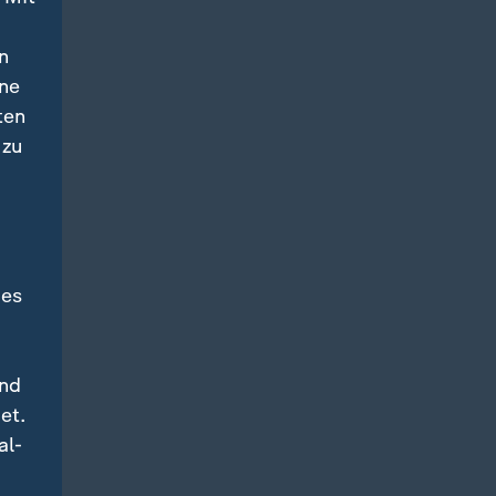
n
ine
ten
 zu
des
und
et.
al-