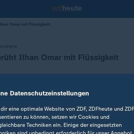
han Omar mit Flüssigkeit
ordnete
üht Ilhan Omar mit Flüssigkeit
erversammlung hat ein Mann die US-Kongressabgeord
ine Datenschutzeinstellungen
annten Flüssigkeit besprüht. Zuvor hatte sie die Absc
dir eine optimale Website von ZDF, ZDFheute und ZDF
sentieren zu können, setzen wir Cookies und
gleichbare Techniken ein. Einige der eingesetzten
hniken sind unbedingt erforderlich für unser Angebot.