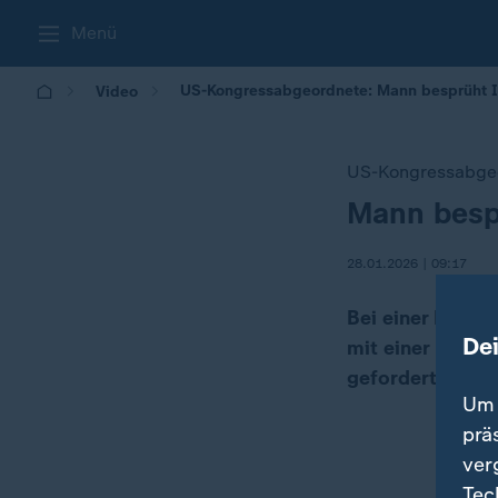
Menü
US-Kongressabgeordnete: Mann besprüht Il
Video
US-Kongressabge
Mann bespr
:
28.01.2026 | 09:17
Bei einer Bürg
De
mit einer unbek
gefordert.
Um 
prä
ver
Tec