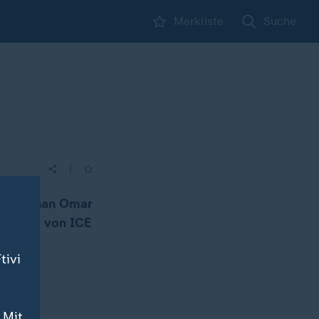
Merkliste
Suche
|
nete Ilhan Omar
haffung von ICE
tivi
 Mit