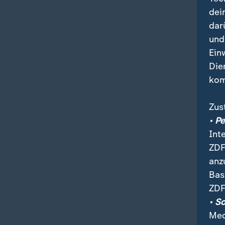
dei
dar
und
Ein
Die
kom
Zus
• P
Int
ZDF
anz
Bas
ZDF
• S
Med