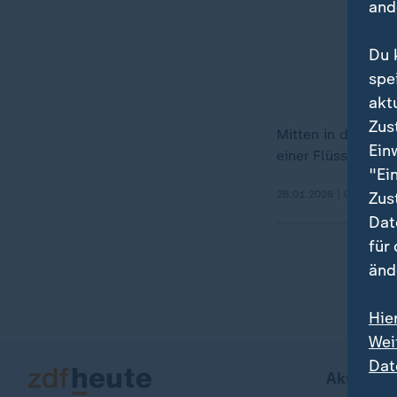
and
Du 
spe
akt
Zus
Mitten in der Red
Ein
einer Flüssigkeit.
"Ei
28.01.2026 | 0:35 min
Zus
Dat
für
änd
Hie
Wei
Dat
Aktuell b