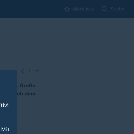
Merkliste
Suche
g
|
 Kraft. Große
kommt auch dem
tivi
 Mit