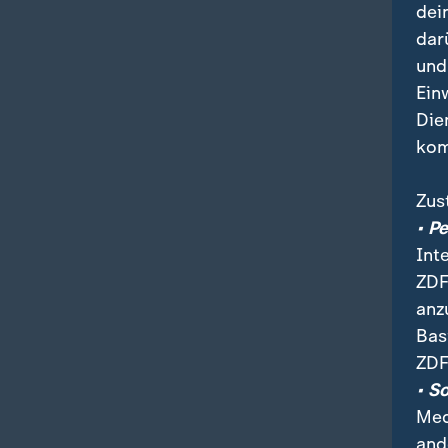
dei
dar
und
Ein
Die
kom
Zus
• P
Int
ZDF
anz
Bas
ZDF
• S
Med
and