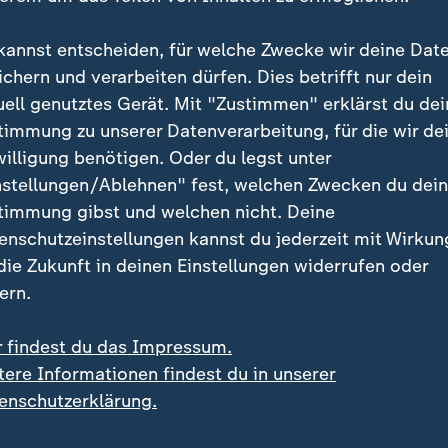
kannst entscheiden, für welche Zwecke wir deine Dat
ichern und verarbeiten dürfen. Dies betrifft nur dein
uell genutztes Gerät. Mit "Zustimmen" erklärst du dei
timmung zu unserer Datenverarbeitung, für die wir de
en zum Schutz der Hochsee soll Umweltschutz und -nutzun
willigung benötigen. Oder du legst unter
nstellungen/Ablehnen" fest, welchen Zwecken du dei
timmung gibst und welchen nicht. Deine
enschutzeinstellungen kannst du jederzeit mit Wirkun
 die Zukunft in deinen Einstellungen widerrufen oder
ern.
r findest du das Impressum.
tere Informationen findest du in unserer
enschutzerklärung.
ei ZDFheute
ZDFheute Update