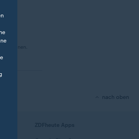
en
ne
ine
g vereinen.
ne
g
nach oben
ZDFheute Apps