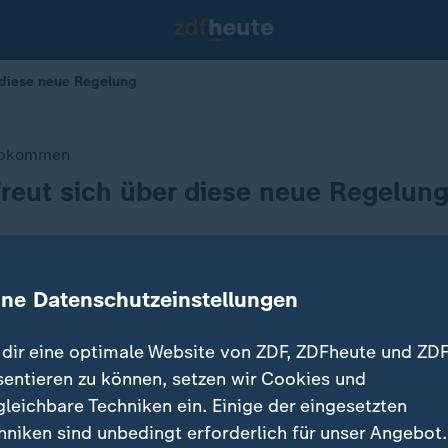
r diese neue Regelung
Abkommen
freut sich über diese neue Regelun
tt das erste UN-Abkommen zum Schutz der Hochsee in
ine Datenschutzeinstellungen
Umweltprüfungen und geteilte Forschung - all das 
e.
dir eine optimale Website von ZDF, ZDFheute und ZDF
sentieren zu können, setzen wir Cookies und
gleichbare Techniken ein. Einige der eingesetzten
hniken sind unbedingt erforderlich für unser Angebot.