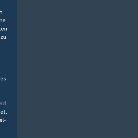
n
ine
ten
 zu
des
und
et.
al-