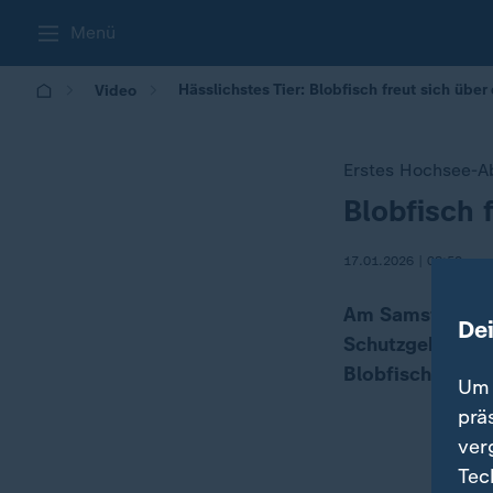
Menü
Hässlichstes Tier: Blobfisch freut sich übe
Video
Erstes Hochsee-
Blobfisch 
:
17.01.2026 | 08:50
Am Samstag tri
De
Schutzgebiete, 
Blobfisch zugut
Um 
prä
ver
Tec