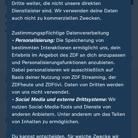
Dritte weiter, die nicht unsere direkten
Dienstleister sind. Wir verwenden deine Daten
Die Koalition hat sich auf einen Wehrdienst-Entwurf
auch nicht zu kommerziellen Zwecken.
verständigt. Der Entwurf geht nun and den Bundestag,
00:16
der ihn ändern kann.
Zustimmungspflichtige Datenverarbeitung
• Personalisierung:
Die Speicherung von
bestimmten Interaktionen ermöglicht uns, dein
Erlebnis im Angebot des ZDF an dich anzupassen
nach oben
und Personalisierungsfunktionen anzubieten.
Dabei personalisieren wir ausschließlich auf
Basis deiner Nutzung von ZDF Streaming, der
ZDFheute und ZDFtivi. Daten von Dritten werden
von uns nicht verwendet.
• Social Media und externe Drittsysteme:
Wir
nutzen Social-Media-Tools und Dienste von
anderen Anbietern. Unter anderem um das Teilen
Aktuell bei ZDFheute
von Inhalten zu ermöglichen.
Zuletzt veröffentlicht
Du kannst entscheiden, für welche Zwecke wir