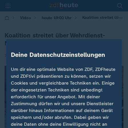
Koalition streitet über 
Video
heute 19:00 Uhr
Koalition streitet über Wehrdienst-
Modell
Deine Datenschutzeinstellungen
|
27.08.2025 | 19:00
Um dir eine optimale Website von ZDF, ZDFheute
und ZDFtivi präsentieren zu können, setzen wir
Cookies und vergleichbare Techniken ein. Einige
der eingesetzten Techniken sind unbedingt
erforderlich für unser Angebot. Mit deiner
Zustimmung dürfen wir und unsere Dienstleister
darüber hinaus Informationen auf deinem Gerät
speichern und/oder abrufen. Dabei geben wir
deine Daten ohne deine Einwilligung nicht an