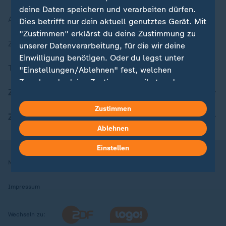
deine Daten speichern und verarbeiten dürfen.
Aktuelle Sendungs-Videos
Dies betrifft nur dein aktuell genutztes Gerät. Mit
"Zustimmen" erklärst du deine Zustimmung zu
ZDFheute Stories
unserer Datenverarbeitung, für die wir deine
Einwilligung benötigen. Oder du legst unter
Themen im Überblick
"Einstellungen/Ablehnen" fest, welchen
Zwecken du deine Zustimmung gibst und
ZDFheute Update
welchen nicht. Deine Datenschutzeinstellungen
kannst du jederzeit mit Wirkung für die Zukunft
Zustimmen
ZDFheute Apps
in deinen Einstellungen widerrufen oder ändern.
Ablehnen
Hier findest du das Impressum.
Einstellen
Weitere Informationen findest du in unserer
Nutzungsbedingungen
Datenschutz
Datenschutzeinstellungen
Datenschutzerklärung.
Impressum
Wechseln zu: